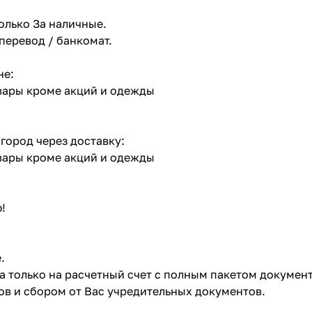
олько За наличные.
 перевод / банкомат.
не:
овары кроме акций и одежды
 город через доставку:
овары кроме акций и одежды
!
.
ата только на расчетный счет с полным пакетом докумен
в и сбором от Вас учредительных документов.