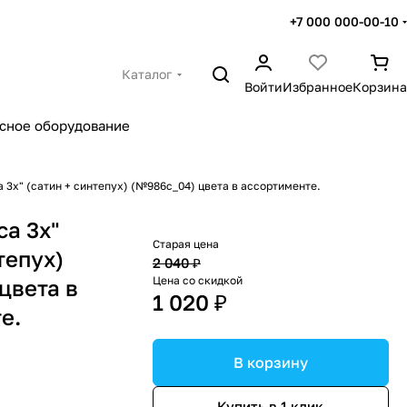
+7 000 000-00-10
Каталог
Войти
Избранное
Корзина
сное оборудование
а 3х" (сатин + синтепух) (№986с_04) цвета в ассортименте.
са 3х"
Старая цена
тепух)
2 040 ₽
Цена со скидкой
цвета в
1 020 ₽
е.
В корзину
Купить в 1 клик