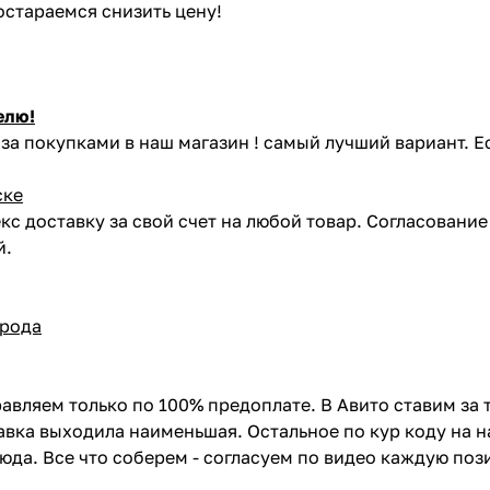
постараемся снизить цену!
елю!
за покупками в наш магазин ! самый лучший вариант. Е
ске
кс доставку за свой счет на любой товар. Согласовани
й.
орода
авляем только по 100% предоплате. В Авито ставим за 
вка выходила наименьшая. Остальное по кур коду на н
сюда. Все что соберем - согласуем по видео каждую по