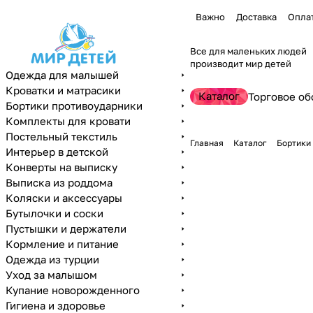
Важно
Доставка
Опла
Все для маленьких людей
производит мир детей
Одежда для малышей
Кроватки и матрасики
Каталог
Торговое об
Бортики противоударники
Комплекты для кровати
Постельный текстиль
Главная
Каталог
Бортики
Интерьер в детской
Конверты на выписку
Выписка из роддома
Коляски и аксессуары
Бутылочки и соски
Пустышки и держатели
Кормление и питание
Одежда из турции
Уход за малышом
Купание новорожденного
Гигиена и здоровье