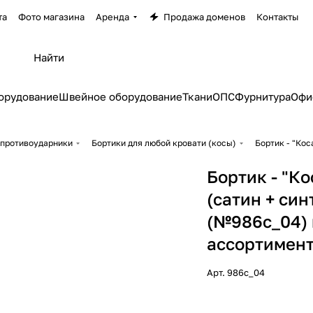
та
Фото магазина
Аренда
Продажа доменов
Контакты
орудование
Швейное оборудование
Ткани
ОПС
Фурнитура
Офи
 противоударники
Бортики для любой кровати (косы)
Бортик - "Кос
Бортик - "Ко
(сатин + син
(№986с_04) 
ассортимент
Арт.
986с_04