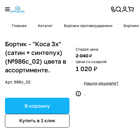
Главная
Каталог
Бортики противоударники
Бортики
Бортик - "Коса 3х"
Старая цена
(сатин + синтепух)
2 040 ₽
(№986с_02) цвета в
Цена со скидкой
1 020 ₽
ассортименте.
Арт.
986с_02
Нашли дешевле?
.
В корзину
Купить в 1 клик