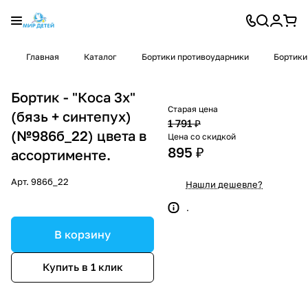
Главная
Каталог
Бортики противоударники
Бортики
Бортик - "Коса 3х"
Старая цена
(бязь + синтепух)
1 791 ₽
(№986б_22) цвета в
Цена со скидкой
895 ₽
ассортименте.
Арт.
986б_22
Нашли дешевле?
.
В корзину
Купить в 1 клик