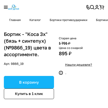
Главная
Каталог
Бортики противоударники
Бортики
Бортик - "Коса 3х"
Старая цена
(бязь + синтепух)
1 791 ₽
(№986б_19) цвета в
Цена со скидкой
895 ₽
ассортименте.
Арт.
986б_19
Нашли дешевле?
.
В корзину
Купить в 1 клик