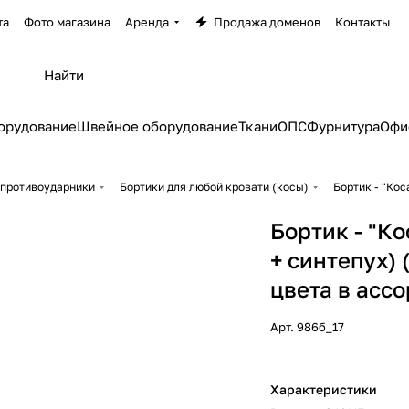
та
Фото магазина
Аренда
Продажа доменов
Контакты
орудование
Швейное оборудование
Ткани
ОПС
Фурнитура
Офи
 противоударники
Бортики для любой кровати (косы)
Бортик - "Кос
Бортик - "Ко
+ синтепух)
цвета в асс
Арт.
986б_17
Характеристики