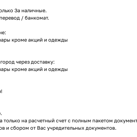
олько За наличные.
 перевод / банкомат.
не:
овары кроме акций и одежды
 город через доставку:
овары кроме акций и одежды
!
.
ата только на расчетный счет с полным пакетом докумен
в и сбором от Вас учредительных документов.