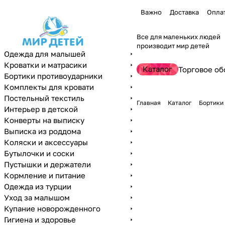
Важно
Доставка
Опла
Все для маленьких людей
производит мир детей
Одежда для малышей
Кроватки и матрасики
Каталог
Торговое об
Бортики противоударники
Комплекты для кровати
Постельный текстиль
Главная
Каталог
Бортики
Интерьер в детской
Конверты на выписку
Выписка из роддома
Коляски и аксессуары
Бутылочки и соски
Пустышки и держатели
Кормление и питание
Одежда из турции
Уход за малышом
Купание новорожденного
Гигиена и здоровье