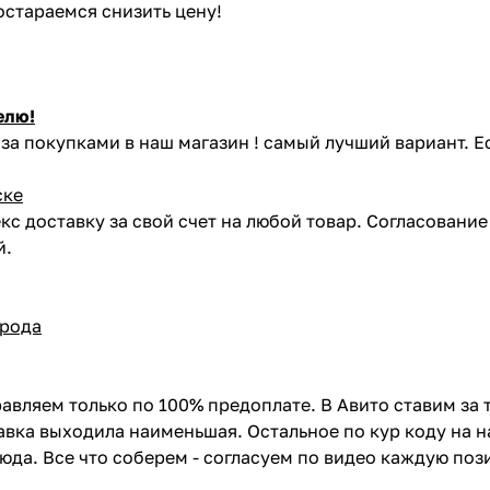
постараемся снизить цену!
елю!
за покупками в наш магазин ! самый лучший вариант. Е
ске
кс доставку за свой счет на любой товар. Согласовани
й.
орода
авляем только по 100% предоплате. В Авито ставим за 
вка выходила наименьшая. Остальное по кур коду на н
сюда. Все что соберем - согласуем по видео каждую по