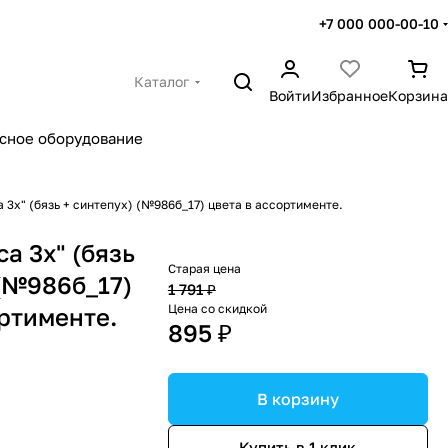
+7 000 000-00-10
Каталог
Войти
Избранное
Корзина
сное оборудование
а 3х" (бязь + синтепух) (№986б_17) цвета в ассортименте.
са 3х" (бязь
Старая цена
 (№986б_17)
1 791 ₽
Цена со скидкой
ортименте.
895 ₽
В корзину
Купить в 1 клик