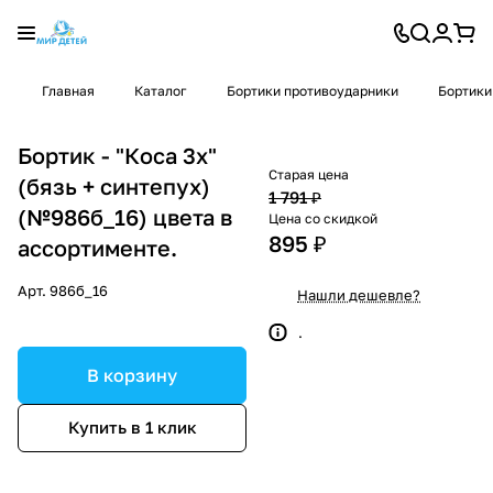
Главная
Каталог
Бортики противоударники
Бортики
Бортик - "Коса 3х"
Старая цена
(бязь + синтепух)
1 791 ₽
(№986б_16) цвета в
Цена со скидкой
895 ₽
ассортименте.
Арт.
986б_16
Нашли дешевле?
.
В корзину
Купить в 1 клик