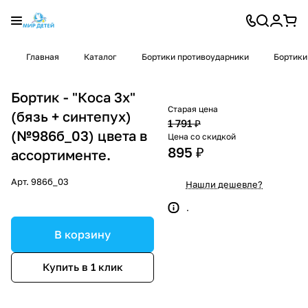
Главная
Каталог
Бортики противоударники
Бортики
Бортик - "Коса 3х"
Старая цена
(бязь + синтепух)
1 791 ₽
(№986б_03) цвета в
Цена со скидкой
895 ₽
ассортименте.
Арт.
986б_03
Нашли дешевле?
.
В корзину
Купить в 1 клик