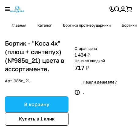
Главная
Каталог
Бортики противоударники
Бортики
Бортик - "Коса 4х"
Старая цена
(плюш + синтепух)
1 434 ₽
(№985в_21) цвета в
Цена со скидкой
717 ₽
ассортименте.
Арт.
985в_21
Нашли дешевле?
.
В корзину
Купить в 1 клик