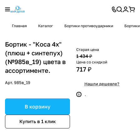
Главная
Каталог
Бортики противоударники
Бортики
Бортик - "Коса 4х"
Старая цена
(плюш + синтепух)
1 434 ₽
(№985в_19) цвета в
Цена со скидкой
717 ₽
ассортименте.
Арт.
985в_19
Нашли дешевле?
.
В корзину
Купить в 1 клик