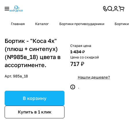
Главная
Каталог
Бортики противоударники
Бортики
Бортик - "Коса 4х"
Старая цена
(плюш + синтепух)
1 434 ₽
(№985в_18) цвета в
Цена со скидкой
717 ₽
ассортименте.
Арт.
985в_18
Нашли дешевле?
.
В корзину
Купить в 1 клик