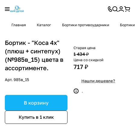
Главная
Каталог
Бортики противоударники
Бортики
Бортик - "Коса 4х"
Старая цена
(плюш + синтепух)
1 434 ₽
(№985в_15) цвета в
Цена со скидкой
717 ₽
ассортименте.
Арт.
985в_15
Нашли дешевле?
.
В корзину
Купить в 1 клик