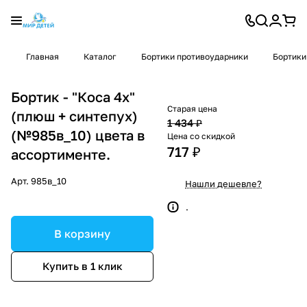
Главная
Каталог
Бортики противоударники
Бортики
Бортик - "Коса 4х"
Старая цена
(плюш + синтепух)
1 434 ₽
(№985в_10) цвета в
Цена со скидкой
717 ₽
ассортименте.
Арт.
985в_10
Нашли дешевле?
.
В корзину
Купить в 1 клик