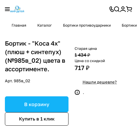
Главная
Каталог
Бортики противоударники
Бортики
Бортик - "Коса 4х"
Старая цена
(плюш + синтепух)
1 434 ₽
(№985в_02) цвета в
Цена со скидкой
717 ₽
ассортименте.
Арт.
985в_02
Нашли дешевле?
.
В корзину
Купить в 1 клик