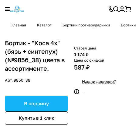
Главная
Каталог
Бортики противоударники
Бортики
Бортик - "Коса 4х"
Старая цена
(бязь + синтепух)
1 174 ₽
(№985б_38) цвета в
Цена со скидкой
587 ₽
ассортименте.
Арт.
985б_38
Нашли дешевле?
.
В корзину
Купить в 1 клик