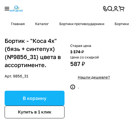
Главная
Каталог
Бортики противоударники
Бортики
Бортик - "Коса 4х"
Старая цена
(бязь + синтепух)
1 174 ₽
(№985б_31) цвета в
Цена со скидкой
587 ₽
ассортименте.
Арт.
985б_31
Нашли дешевле?
.
В корзину
Купить в 1 клик