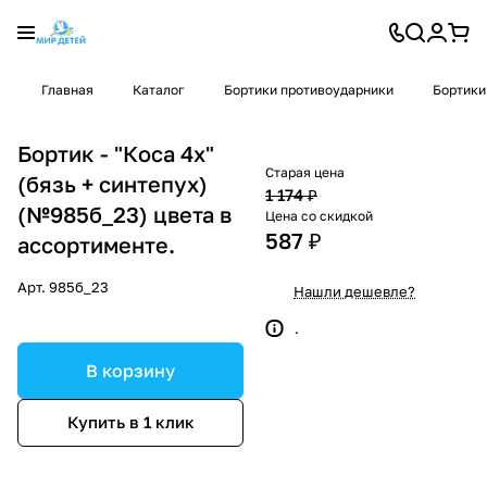
Главная
Каталог
Бортики противоударники
Бортики
Бортик - "Коса 4х"
Старая цена
(бязь + синтепух)
1 174 ₽
(№985б_23) цвета в
Цена со скидкой
587 ₽
ассортименте.
Арт.
985б_23
Нашли дешевле?
.
В корзину
Купить в 1 клик