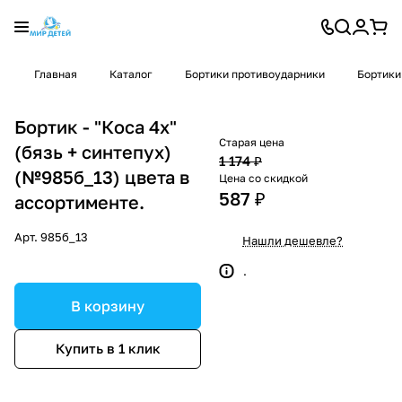
Главная
Каталог
Бортики противоударники
Бортики
Бортик - "Коса 4х"
Старая цена
(бязь + синтепух)
1 174 ₽
(№985б_13) цвета в
Цена со скидкой
587 ₽
ассортименте.
Арт.
985б_13
Нашли дешевле?
.
В корзину
Купить в 1 клик