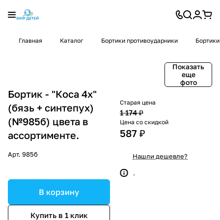
Главная
Каталог
Бортики противоударники
Бортики
Показать
еще
фото
Бортик - "Коса 4х"
Старая цена
(бязь + синтепух)
1 174 ₽
(№985б) цвета в
Цена со скидкой
587 ₽
ассортименте.
Арт.
985б
Нашли дешевле?
.
В корзину
Купить в 1 клик