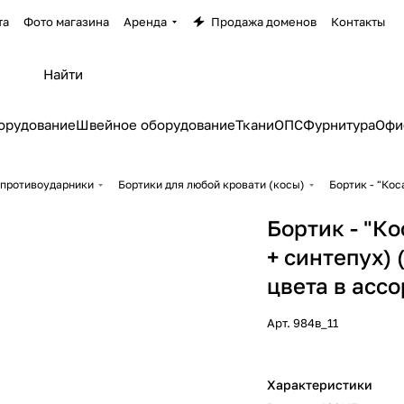
та
Фото магазина
Аренда
Продажа доменов
Контакты
орудование
Швейное оборудование
Ткани
ОПС
Фурнитура
Офи
 противоударники
Бортики для любой кровати (косы)
Бортик - "Кос
Бортик - "Ко
+ синтепух)
цвета в асс
Арт.
984в_11
Характеристики