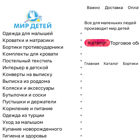
Важно
Доставка
Опла
Все для маленьких людей
производит мир детей
Одежда для малышей
Кроватки и матрасики
Каталог
Торговое об
Бортики противоударники
Комплекты для кровати
Постельный текстиль
Главная
Каталог
Бортики
Интерьер в детской
Конверты на выписку
Выписка из роддома
Коляски и аксессуары
Бутылочки и соски
Пустышки и держатели
Кормление и питание
Одежда из турции
Уход за малышом
Купание новорожденного
Гигиена и здоровье