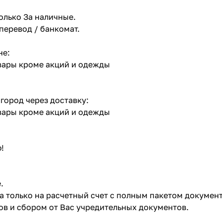
олько За наличные.
 перевод / банкомат.
не:
овары кроме акций и одежды
 город через доставку:
овары кроме акций и одежды
!
.
ата только на расчетный счет с полным пакетом докумен
в и сбором от Вас учредительных документов.