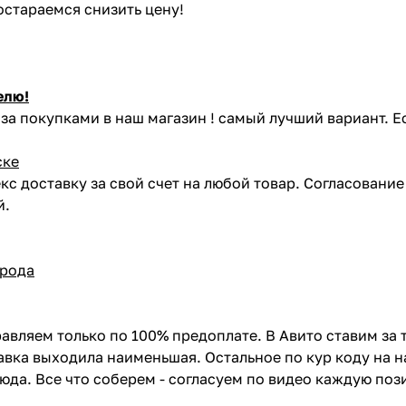
постараемся снизить цену!
елю!
за покупками в наш магазин ! самый лучший вариант. Е
ске
кс доставку за свой счет на любой товар. Согласовани
й.
орода
авляем только по 100% предоплате. В Авито ставим за 
вка выходила наименьшая. Остальное по кур коду на н
сюда. Все что соберем - согласуем по видео каждую по