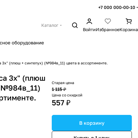
+7 000 000-00-10
Каталог
Войти
Избранное
Корзина
сное оборудование
а 3х" (плюш + синтепух) (№984в_11) цвета в ассортименте.
са 3х" (плюш
Старая цена
 (№984в_11)
1 115 ₽
Цена со скидкой
ортименте.
557 ₽
В корзину
Купить в 1 клик