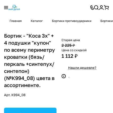
Главная
Каталог
Бортики противоударники
Бортики
Бортик - "Коса 3х" +
Старая цена
4 подушки "купон"
2 225 ₽
по всему периметру
Цена со скидкой
1 112 ₽
кроватки (бязь/
перкаль +синтепух/
Нашли дешевле?
синтепон)
.
(№К994_08) цвета в
ассортименте.
Арт.
К994_08