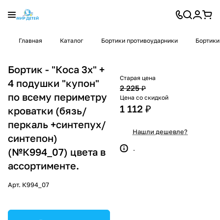
Главная
Каталог
Бортики противоударники
Бортики
Бортик - "Коса 3х" +
Старая цена
4 подушки "купон"
2 225 ₽
по всему периметру
Цена со скидкой
1 112 ₽
кроватки (бязь/
перкаль +синтепух/
Нашли дешевле?
синтепон)
.
(№К994_07) цвета в
ассортименте.
Арт.
К994_07