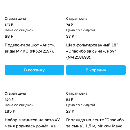
Старая цена
Старая цена
137 ₽
74 ₽
Цена со скидкой
Цена со скидкой
68 ₽
37 ₽
Подвес-парашют «Аист»,
Шар фольгированный 18"
виды МИКС (№5242197).
«Спасибо за сына», круг
(№4258693).
В корзину
В корзину
Старая цена
Старая цена
370 ₽
54 ₽
Цена со скидкой
Цена со скидкой
185 ₽
27 ₽
Набор магнитов на авто «У
Гирлянда на ленте "Спасибо
меня родилась дочь!», на
за сына", 1,5 м, Микки Маус