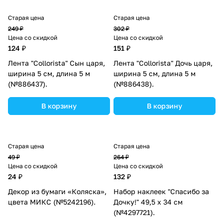
Старая цена
Старая цена
249 ₽
302 ₽
Цена со скидкой
Цена со скидкой
124 ₽
151 ₽
Лента "Collorista" Сын царя,
Лента "Collorista" Дочь царя,
ширина 5 см, длина 5 м
ширина 5 см, длина 5 м
(№886437).
(№886438).
В корзину
В корзину
Старая цена
Старая цена
49 ₽
264 ₽
Цена со скидкой
Цена со скидкой
24 ₽
132 ₽
Декор из бумаги «Коляска»,
Набор наклеек "Спасибо за
цвета МИКС (№5242196).
Дочку!" 49,5 х 34 см
(№4297721).