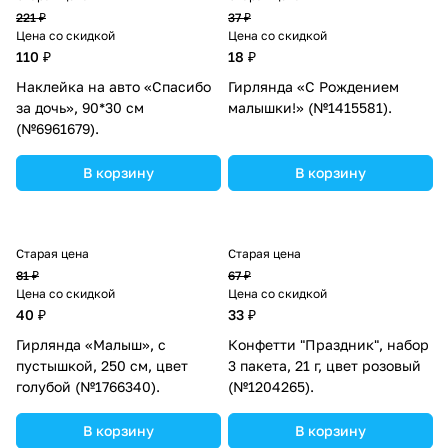
221 ₽
37 ₽
Цена со скидкой
Цена со скидкой
110 ₽
18 ₽
Наклейка на авто «Спасибо
Гирлянда «С Рождением
за дочь», 90*30 см
малышки!» (№1415581).
(№6961679).
В корзину
В корзину
Старая цена
Старая цена
81 ₽
67 ₽
Цена со скидкой
Цена со скидкой
40 ₽
33 ₽
Гирлянда «Малыш», с
Конфетти "Праздник", набор
пустышкой, 250 см, цвет
3 пакета, 21 г, цвет розовый
голубой (№1766340).
(№1204265).
В корзину
В корзину