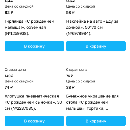
164 ₽
116 ₽
Цена со скидкой
Цена со скидкой
82 ₽
58 ₽
Гирлянда «С рождением
Наклейка на авто «Еду за
малыша!», объемная
дочкой», 50*70 см
(№1259938).
(№6978984).
В корзину
В корзину
Старая цена
Старая цена
149 ₽
76 ₽
Цена со скидкой
Цена со скидкой
74 ₽
38 ₽
Хлопушка пневматическая
Бумажное украшение для
«С рождением сыночка», 30
стола «С рождением
см (№2237085).
малыша», тортики,
сердечки, набор 3 шт.
(№1236914).
В корзину
В корзину