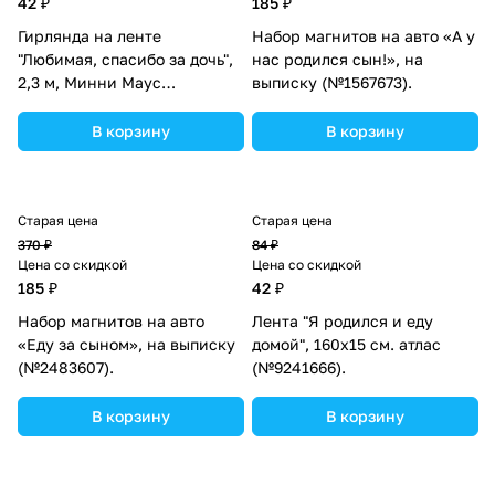
42 ₽
185 ₽
Гирлянда на ленте
Набор магнитов на авто «А у
"Любимая, спасибо за дочь",
нас родился сын!», на
2,3 м, Минни Маус
выписку (№1567673).
(№6829988).
В корзину
В корзину
Старая цена
Старая цена
370 ₽
84 ₽
Цена со скидкой
Цена со скидкой
185 ₽
42 ₽
Набор магнитов на авто
Лента "Я родился и еду
«Еду за сыном», на выписку
домой", 160х15 см. атлас
(№2483607).
(№9241666).
В корзину
В корзину