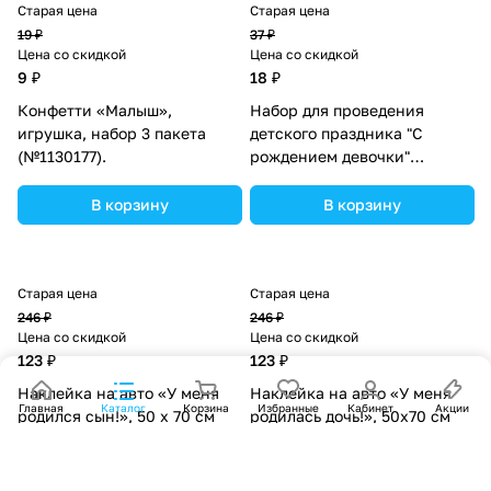
Старая цена
Старая цена
19 ₽
37 ₽
Цена со скидкой
Цена со скидкой
9 ₽
18 ₽
Конфетти «Малыш»,
Набор для проведения
игрушка, набор 3 пакета
детского праздника "С
(№1130177).
рождением девочки"
(№1284872).
В корзину
В корзину
Старая цена
Старая цена
246 ₽
246 ₽
Цена со скидкой
Цена со скидкой
123 ₽
123 ₽
Наклейка на авто «У меня
Наклейка на авто «У меня
Главная
Каталог
Корзина
Избранные
Кабинет
Акции
родился сын!», 50 х 70 см
родилась дочь!», 50х70 см
(№6961676).
(№6961677).
В корзину
В корзину