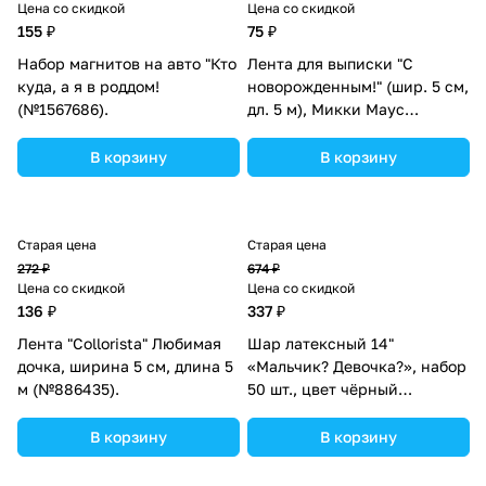
Цена со скидкой
Цена со скидкой
155 ₽
75 ₽
Набор магнитов на авто "Кто
Лента для выписки "С
куда, а я в роддом!
новорожденным!" (шир. 5 см,
(№1567686).
дл. 5 м), Микки Маус
(№1210705).
В корзину
В корзину
Старая цена
Старая цена
272 ₽
674 ₽
Цена со скидкой
Цена со скидкой
136 ₽
337 ₽
Лента "Collorista" Любимая
Шар латексный 14"
дочка, ширина 5 см, длина 5
«Мальчик? Девочка?», набор
м (№886435).
50 шт., цвет чёрный
(№3889890).
В корзину
В корзину