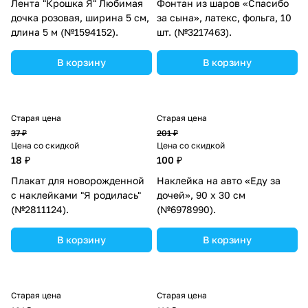
Лента "Крошка Я" Любимая
Фонтан из шаров «Спасибо
дочка розовая, ширина 5 см,
за сына», латекс, фольга, 10
длина 5 м (№1594152).
шт. (№3217463).
В корзину
В корзину
Старая цена
Старая цена
37 ₽
201 ₽
Цена со скидкой
Цена со скидкой
18 ₽
100 ₽
Плакат для новорожденной
Наклейка на авто «Еду за
с наклейками "Я родилась"
дочей», 90 х 30 см
(№2811124).
(№6978990).
В корзину
В корзину
Старая цена
Старая цена