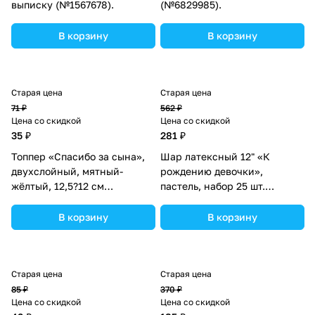
выписку (№1567678).
(№6829985).
В корзину
В корзину
Старая цена
Старая цена
71 ₽
562 ₽
Цена со скидкой
Цена со скидкой
35 ₽
281 ₽
Топпер «Спасибо за сына»,
Шар латексный 12" «К
двухслойный, мятный-
рождению девочки»,
жёлтый, 12,5?12 см
пастель, набор 25 шт.
(№2885962).
(№2839212).
В корзину
В корзину
Старая цена
Старая цена
85 ₽
370 ₽
Цена со скидкой
Цена со скидкой