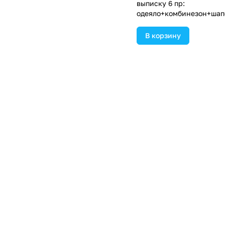
выписку 6 пр:
одеяло+комбинезон+шап
а+чепчик+рукавички+ба
(№1886в-0-2_о_08) цвета
В корзину
ассортименте.
Старая цена
1 517 ₽
Цена со скидкой
758 ₽
Конверт комплект на
выписку 6 пр:
одеяло+комбинезон+шап
а+чепчик+рукавички+ба
(№1886в-0-1_о_28) цвета
В корзину
ассортименте.
Старая цена
1 809 ₽