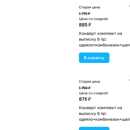
Старая цена
1 770 ₽
Цена со скидкой
885 ₽
Конверт комплект на
выписку 6 пр:
одеяло+комбинезон+шап
а+чепчик+рукавички+ба
(№1886в-1-2_о_12) цвета
В корзину
ассортименте.
Старая цена
1 750 ₽
Цена со скидкой
875 ₽
Конверт комплект на
выписку 6 пр:
одеяло+комбинезон+шап
а+чепчик+рукавички+ба