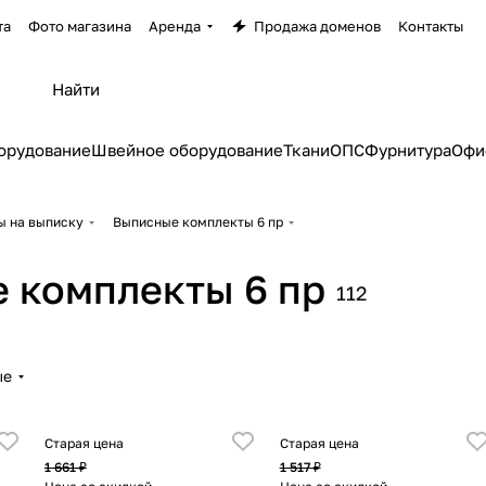
та
Фото магазина
Аренда
Продажа доменов
Контакты
орудование
Швейное оборудование
Ткани
ОПС
Фурнитура
Офи
ы на выписку
Выписные комплекты 6 пр
 комплекты 6 пр
112
ые
Старая цена
Старая цена
1 661 ₽
1 517 ₽