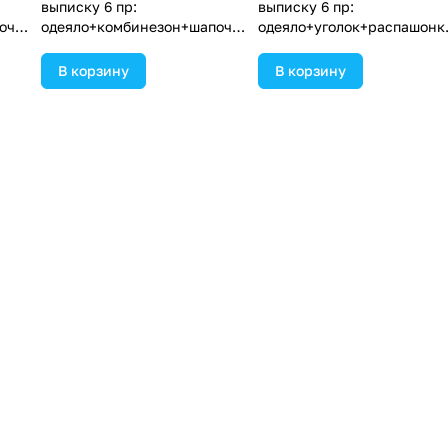
выписку 6 пр:
выписку 6 пр:
очк
одеяло+комбинезон+шапочк
одеяло+уголок+распашонк
нт
а+чепчик+рукавички+бант
пеленка+чепчик+бант
 в
(№1886в-0-1_о_07) цвета в
(№1889в-0-2_о_10) цвета в
В корзину
В корзину
ассортименте.
ассортименте.
Старая цена
Старая цена
1 809 ₽
1 736 ₽
Цена со скидкой
Цена со скидкой
904 ₽
868 ₽
Конверт комплект на
Конверт комплект на
выписку 6 пр:
выписку 6 пр:
очк
одеяло+уголок+распашонка+
одеяло+уголок+распашонк
нт
пеленка+чепчик+бант
пеленка+чепчик+бант
 в
(№1889в-0-2_о_15) цвета в
(№1889в-0-1_о_02) цвета в
В корзину
В корзину
ассортименте.
ассортименте.
Старая цена
Старая цена
1 517 ₽
1 661 ₽