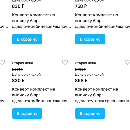
Цена со скидкой
Цена со скидкой
830 ₽
758 ₽
Конверт комплект на
Конверт комплект на
выписку 6 пр:
выписку 6 пр:
очк
одеяло+комбинезон+шапочк
одеяло+комбинезон+шапо
нт
а+чепчик+рукавички+бант
а+чепчик+рукавички+бант
(№1886в-1-1_о_04) цвета в
(№1886в-0-1_о_24) цвета в
В корзину
В корзину
ассортименте.
ассортименте.
Старая цена
Старая цена
1 661 ₽
1 736 ₽
Цена со скидкой
Цена со скидкой
830 ₽
868 ₽
Конверт комплект на
Конверт комплект на
выписку 6 пр:
выписку 6 пр:
очк
одеяло+комбинезон+шапочк
одеяло+уголок+распашонк
нт
а+чепчик+рукавички+бант
пеленка+чепчик+бант
 в
(№1886в-1-1_о_08) цвета в
(№1889в-0-1_о_08) цвета в
В корзину
В корзину
ассортименте.
ассортименте.