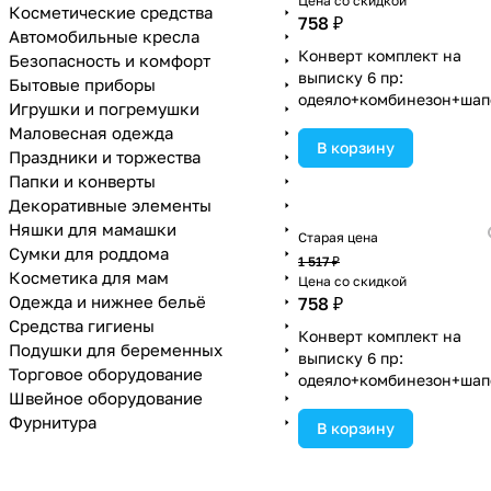
Цена со скидкой
Косметические средства
758 ₽
Автомобильные кресла
Конверт комплект на
Безопасность и комфорт
выписку 6 пр:
Бытовые приборы
одеяло+комбинезон+шап
Игрушки и погремушки
а+чепчик+рукавички+ба
Маловесная одежда
(№1886в-0-1_о) цвета в
В корзину
Праздники и торжества
ассортименте.
Папки и конверты
Декоративные элементы
Няшки для мамашки
Старая цена
Сумки для роддома
1 517 ₽
Косметика для мам
Цена со скидкой
Одежда и нижнее бельё
758 ₽
Средства гигиены
Конверт комплект на
Подушки для беременных
выписку 6 пр:
Торговое оборудование
одеяло+комбинезон+шап
Швейное оборудование
а+чепчик+рукавички+ба
Фурнитура
(№1886в-0-1_о_18) цвета
В корзину
ассортименте.