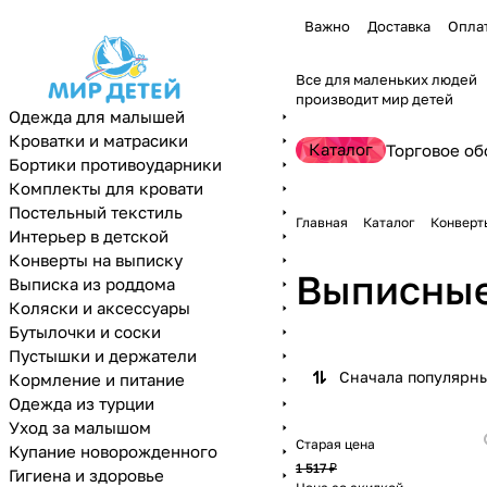
Важно
Доставка
Опла
Все для маленьких людей
производит мир детей
Одежда для малышей
Кроватки и матрасики
Каталог
Торговое об
Бортики противоударники
Комплекты для кровати
Постельный текстиль
Главная
Каталог
Конверт
Интерьер в детской
Конверты на выписку
Выписные
Выписка из роддома
Коляски и аксессуары
Бутылочки и соски
Пустышки и держатели
Сначала популярн
Кормление и питание
Одежда из турции
Уход за малышом
Старая цена
Купание новорожденного
1 517 ₽
Гигиена и здоровье