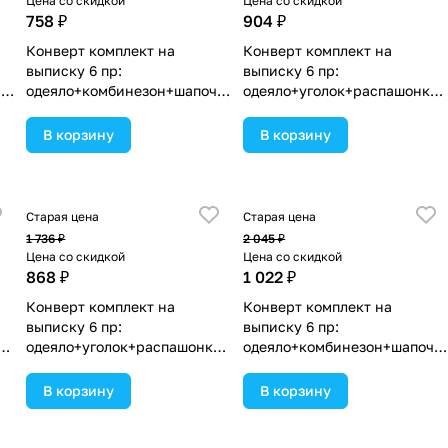
Цена со скидкой
Цена со скидкой
758 ₽
904 ₽
Конверт комплект на
Конверт комплект на
выписку 6 пр:
выписку 6 пр:
чк
одеяло+комбинезон+шапочк
одеяло+уголок+распашонка+
а+чепчик+рукавички+бант
пеленка+чепчик+бант
(№1886в-0-1_о_30) цвета в
(№1889в-0-2_о_07) цвета в
В корзину
В корзину
ассортименте.
ассортименте.
Старая цена
Старая цена
1 736 ₽
2 045 ₽
Цена со скидкой
Цена со скидкой
868 ₽
1 022 ₽
Конверт комплект на
Конверт комплект на
выписку 6 пр:
выписку 6 пр:
а+
одеяло+уголок+распашонка+
одеяло+комбинезон+шапочк
пеленка+чепчик+бант
а+чепчик+рукавички+бант
(№1889в-0-1_о_09) цвета в
(№1886вз-1-1_о_04) цвета в
В корзину
В корзину
ассортименте.
ассортименте.