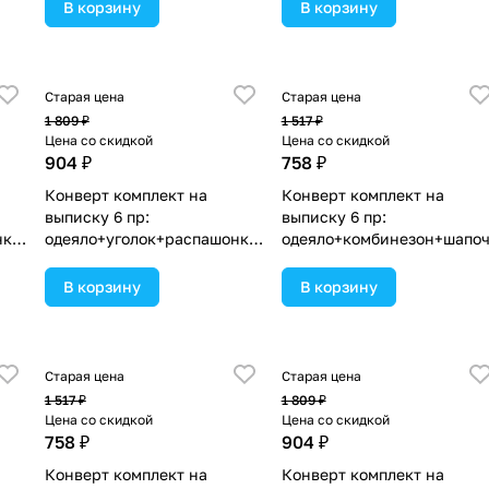
 в
(№1886в-0-1_о_29) цвета в
(№1886в-0-1_о_23) цвета в
В корзину
В корзину
ассортименте.
ассортименте.
Старая цена
Старая цена
1 809 ₽
1 517 ₽
Цена со скидкой
Цена со скидкой
904 ₽
758 ₽
Конверт комплект на
Конверт комплект на
выписку 6 пр:
выписку 6 пр:
нка+
одеяло+уголок+распашонка+
одеяло+комбинезон+шапо
пеленка+чепчик+бант
а+чепчик+рукавички+бант
 в
(№1889в-0-2_о_03) цвета в
(№1886в-0-1_о_25) цвета в
В корзину
В корзину
ассортименте.
ассортименте.
Старая цена
Старая цена
1 517 ₽
1 809 ₽
Цена со скидкой
Цена со скидкой
758 ₽
904 ₽
Конверт комплект на
Конверт комплект на