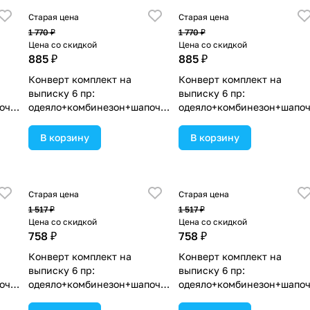
Старая цена
Старая цена
1 770 ₽
1 770 ₽
Цена со скидкой
Цена со скидкой
885 ₽
885 ₽
Конверт комплект на
Конверт комплект на
выписку 6 пр:
выписку 6 пр:
очк
одеяло+комбинезон+шапочк
одеяло+комбинезон+шапо
нт
а+чепчик+рукавички+бант
а+чепчик+рукавички+бант
 в
(№1886в-1-2_о_03) цвета в
(№1886в-1-2_о_09) цвета в
В корзину
В корзину
ассортименте.
ассортименте.
Старая цена
Старая цена
1 517 ₽
1 517 ₽
Цена со скидкой
Цена со скидкой
758 ₽
758 ₽
Конверт комплект на
Конверт комплект на
выписку 6 пр:
выписку 6 пр:
очк
одеяло+комбинезон+шапочк
одеяло+комбинезон+шапо
нт
а+чепчик+рукавички+бант
а+чепчик+рукавички+бант