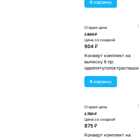
(№1886в-0-2_о_03) цвета
В корзину
ассортименте.
Старая цена
1 809 ₽
Цена со скидкой
904 ₽
Конверт комплект на
выписку 6 пр:
одеяло+уголок+распашо
пеленка+чепчик+бант
(№1889в-0-2_о_11) цвета
В корзину
ассортименте.
Старая цена
1 750 ₽
Цена со скидкой
875 ₽
Конверт комплект на