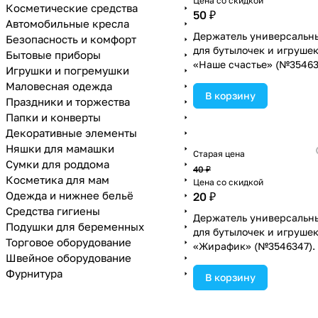
Цена со скидкой
Косметические средства
50 ₽
Автомобильные кресла
Держатель универсальн
Безопасность и комфорт
для бутылочек и игруше
Бытовые приборы
«Наше счастье» (№35463
Игрушки и погремушки
Маловесная одежда
В корзину
Праздники и торжества
Папки и конверты
Декоративные элементы
Няшки для мамашки
Старая цена
Сумки для роддома
40 ₽
Косметика для мам
Цена со скидкой
Одежда и нижнее бельё
20 ₽
Средства гигиены
Держатель универсальн
Подушки для беременных
для бутылочек и игруше
Торговое оборудование
«Жирафик» (№3546347).
Швейное оборудование
Фурнитура
В корзину