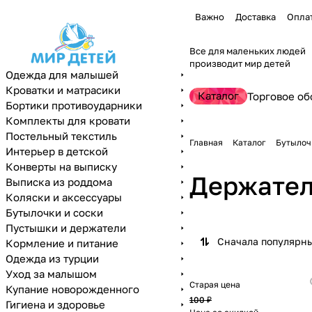
Важно
Доставка
Опла
Все для маленьких людей
производит мир детей
Одежда для малышей
Кроватки и матрасики
Каталог
Торговое об
Бортики противоударники
Комплекты для кровати
Постельный текстиль
Главная
Каталог
Бутылоч
Интерьер в детской
Конверты на выписку
Держател
Выписка из роддома
Коляски и аксессуары
Бутылочки и соски
Пустышки и держатели
Сначала популярн
Кормление и питание
Одежда из турции
Уход за малышом
Старая цена
Купание новорожденного
100 ₽
Гигиена и здоровье