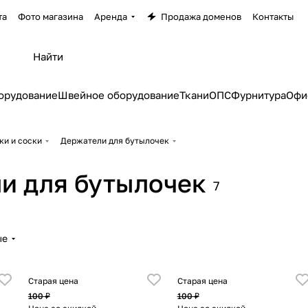
та
Фото магазина
Аренда
Продажа доменов
Контакты
орудование
Швейное оборудование
Ткани
ОПС
Фурнитура
Офи
ки и соски
Держатели для бутылочек
и для бутылочек
7
ые
Старая цена
Старая цена
100 ₽
100 ₽