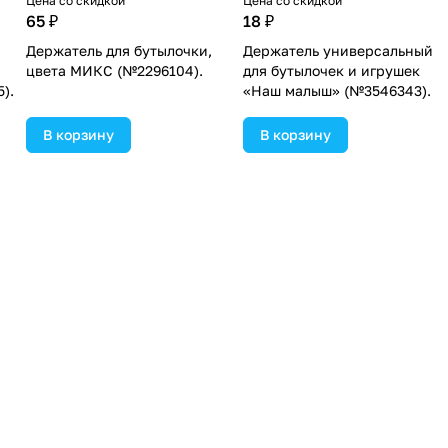
Цена со скидкой
Цена со скидкой
65 ₽
18 ₽
Держатель для бутылочки,
Держатель универсальный
цвета МИКС (№2296104).
для бутылочек и игрушек
).
«Наш малыш» (№3546343).
В корзину
В корзину