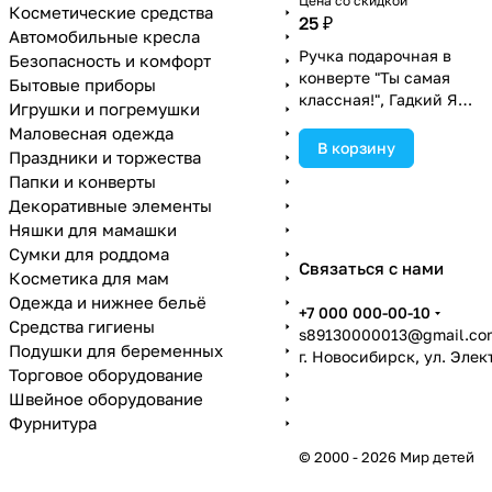
Цена со скидкой
Косметические средства
25 ₽
Автомобильные кресла
Ручка подарочная в
Безопасность и комфорт
конверте "Ты самая
Бытовые приборы
классная!", Гадкий Я
Игрушки и погремушки
(№2861631).
Маловесная одежда
В корзину
Праздники и торжества
Папки и конверты
Декоративные элементы
Няшки для мамашки
Сумки для роддома
Связаться с нами
Косметика для мам
Одежда и нижнее бельё
+7 000 000-00-10
Средства гигиены
s89130000013@gmail.co
Подушки для беременных
г. Новосибирск, ул. Эле
Торговое оборудование
Швейное оборудование
Фурнитура
© 2000 - 2026 Мир детей