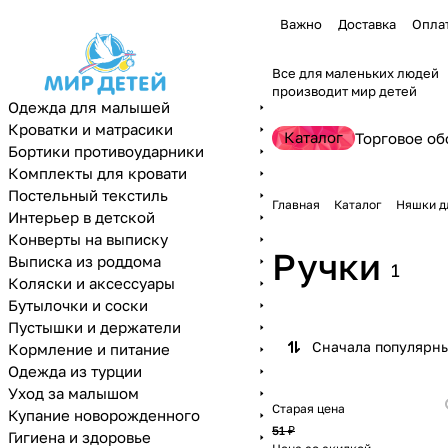
Важно
Доставка
Опла
Все для маленьких людей
производит мир детей
Одежда для малышей
Кроватки и матрасики
Каталог
Торговое об
Бортики противоударники
Комплекты для кровати
Постельный текстиль
Главная
Каталог
Няшки д
Интерьер в детской
Конверты на выписку
Ручки
Выписка из роддома
1
Коляски и аксессуары
Бутылочки и соски
Пустышки и держатели
Сначала популярн
Кормление и питание
Одежда из турции
Уход за малышом
Старая цена
Купание новорожденного
51 ₽
Гигиена и здоровье