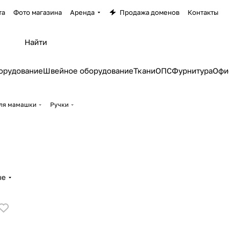
та
Фото магазина
Аренда
Продажа доменов
Контакты
орудование
Швейное оборудование
Ткани
ОПС
Фурнитура
Офи
ля мамашки
Ручки
ые