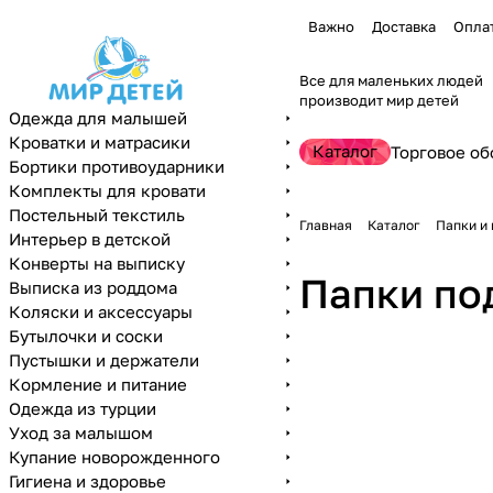
Важно
Доставка
Опла
Все для маленьких людей
производит мир детей
Одежда для малышей
Кроватки и матрасики
Каталог
Торговое об
Бортики противоударники
Комплекты для кровати
Постельный текстиль
Главная
Каталог
Папки и
Интерьер в детской
Конверты на выписку
Папки по
Выписка из роддома
Коляски и аксессуары
Бутылочки и соски
Пустышки и держатели
Кормление и питание
Одежда из турции
Уход за малышом
Купание новорожденного
Гигиена и здоровье