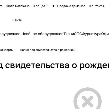
та
Фото магазина
Аренда
Продажа доменов
Контакты
орудование
Швейное оборудование
Ткани
ОПС
Фурнитура
Офи
 конверты
Папки под свидетельства о рождении
д свидетельства о рожде