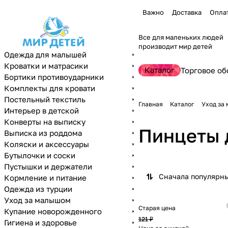
Важно
Доставка
Опла
Все для маленьких людей
производит мир детей
Одежда для малышей
Кроватки и матрасики
Каталог
Торговое об
Бортики противоударники
Комплекты для кровати
Постельный текстиль
Главная
Каталог
Уход за
Интерьер в детской
Конверты на выписку
Пинцеты 
Выписка из роддома
Коляски и аксессуары
Бутылочки и соски
Пустышки и держатели
Сначала популярн
Кормление и питание
Одежда из турции
Уход за малышом
Старая цена
Купание новорожденного
121 ₽
Гигиена и здоровье