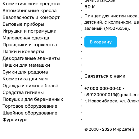
Цена со скидкой
Косметические средства
60 ₽
Автомобильные кресла
Пинцет для чистки носа,
Безопасность и комфорт
детский, с колпачком, ц
Бытовые приборы
зеленый (№5276559).
Игрушки и погремушки
Маловесная одежда
В корзину
Праздники и торжества
Папки и конверты
Декоративные элементы
Няшки для мамашки
Сумки для роддома
Связаться с нами
Косметика для мам
Одежда и нижнее бельё
+7 000 000-00-10
Средства гигиены
s89130000013@gmail.co
Подушки для беременных
г. Новосибирск, ул. Эле
Торговое оборудование
Швейное оборудование
Фурнитура
© 2000 - 2026 Мир детей