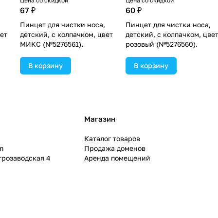
Цена со скидкой
Цена со скидкой
67 ₽
60 ₽
Пинцет для чистки носа,
Пинцет для чистки носа,
вет
детский, с колпачком, цвет
детский, с колпачком, цве
МИКС (№5276561).
розовый (№5276560).
В корзину
В корзину
Магазин
Каталог товаров
m
Продажа доменов
ктрозаводская 4
Аренда помещений