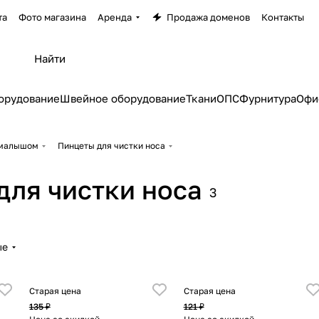
та
Фото магазина
Аренда
Продажа доменов
Контакты
орудование
Швейное оборудование
Ткани
ОПС
Фурнитура
Офи
 малышом
Пинцеты для чистки носа
для чистки носа
3
ые
Старая цена
Старая цена
135 ₽
121 ₽