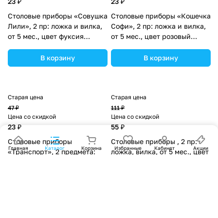
23 ₽
23 ₽
Столовые приборы «Совушка
Столовые приборы «Кошечка
Лили», 2 пр: ложка и вилка,
Софи», 2 пр: ложка и вилка,
от 5 мес., цвет фуксия
от 5 мес., цвет розовый
(№2618973).
(№2618968).
В корзину
В корзину
Старая цена
Старая цена
47 ₽
111 ₽
Цена со скидкой
Цена со скидкой
23 ₽
55 ₽
Столовые приборы
Столовые приборы , 2 пр:
Главная
Каталог
Корзина
Избранные
Кабинет
Акции
«Транспорт», 2 предмета:
ложка, вилка, от 5 мес., цвет
ложка и вилка, от 5 мес.,
розовый (№1886927).
цвет жёлтый (№2618980).
В корзину
В корзину