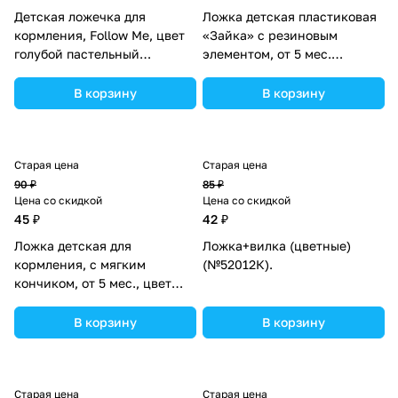
Детская ложечка для
Ложка детская пластиковая
кормления, Follow Me, цвет
«Зайка» с резиновым
голубой пастельный
элементом, от 5 мес.
(№7770506).
(№1540013).
В корзину
В корзину
Старая цена
Старая цена
90 ₽
85 ₽
Цена со скидкой
Цена со скидкой
45 ₽
42 ₽
Ложка детская для
Ложка+вилка (цветные)
кормления, с мягким
(№52012К).
кончиком, от 5 мес., цвет
МИКС (№2296300).
В корзину
В корзину
Старая цена
Старая цена