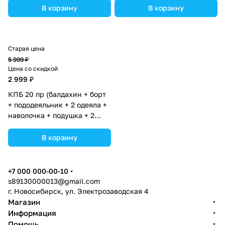
(№1152-О-1) цвета в
О-1_02) цвета в
В корзину
В корзину
ассортименте.
ассортименте.
Старая цена
5 999 ₽
Цена со скидкой
2 999 ₽
КПБ 20 пр (балдахин + борт
+ пододеяльник + 2 одеяла +
наволочка + подушка + 2
простыни (бязь) 12кв
(№1149-О-1_08) цвета в
В корзину
ассортименте.
+7 000 000-00-10
s89130000013@gmail.com
г. Новосибирск, ул. Электрозаводская 4
Магазин
Информация
Помощь