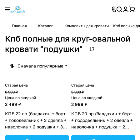
Главная
Каталог
Комплекты для кровати
Кпб полные дл
Кпб полные для круг-овальной
кровати "подушки"
17
Сначала популярные
Старая цена
Старая цена
6 999 ₽
5 999 ₽
Цена со скидкой
Цена со скидкой
3 499 ₽
2 999 ₽
КПБ 22 пр (балдахин + борт
КПБ 20 пр (балдахин + борт
+ пододеяльник + 2 одеяла +
+ пододеяльник + 2 одеяла +
наволочка + 2 подушки + 3
наволочка + подушка + 2
простын (бязь) 12пк (№1150-
простыни (бязь) 12кв
О-1_06) цвета в
(№1149-О-1_03) цвета в