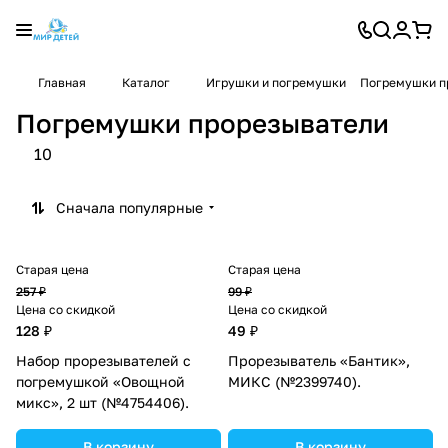
Главная
Каталог
Игрушки и погремушки
Погремушки п
Погремушки прорезыватели
10
Сначала популярные
Старая цена
Старая цена
257 ₽
99 ₽
Цена со скидкой
Цена со скидкой
128 ₽
49 ₽
Набор прорезывателей с
Прорезыватель «Бантик»,
погремушкой «Овощной
МИКС (№2399740).
микс», 2 шт (№4754406).
В корзину
В корзину