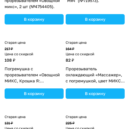
прорезывателем «Овощной
"Мяч" (№719573).
микс», 2 шт (№4754405).
В корзину
В корзину
Старая цена
Старая цена
217 ₽
164 ₽
Цена со скидкой
Цена со скидкой
108 ₽
82 ₽
Погремушка с
Прорезыватель
прорезывателем «Овощной
охлаждающий «Массажер»,
МИКС, Крошка Я:
с погремушкой, цвет МИКС,
Морковка», цвет МИКС,
Крошка Я (№4301026).
Крошка Я (№4754414).
В корзину
В корзину
Старая цена
Старая цена
131 ₽
225 ₽
Цена со скидкой
Цена со скидкой