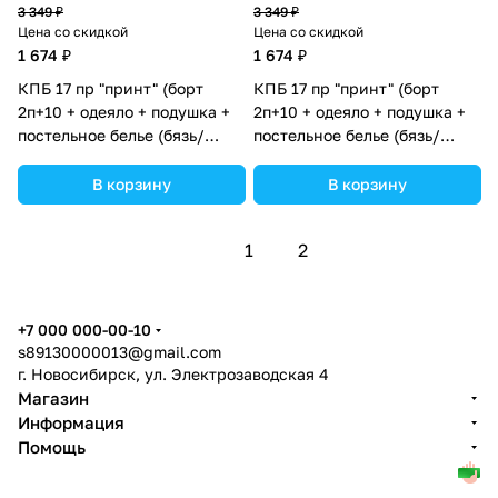
3 349 ₽
3 349 ₽
Цена со скидкой
Цена со скидкой
1 674 ₽
1 674 ₽
КПБ 17 пр "принт" (борт
КПБ 17 пр "принт" (борт
2п+10 + одеяло + подушка +
2п+10 + одеяло + подушка +
постельное белье (бязь/
постельное белье (бязь/
сатин) 12кв
сатин) 12кв (№П207_2а10бб)
(№П207_2а10бб_09) цвета в
цвета в ассортименте.
В корзину
В корзину
ассортименте.
1
2
+7 000 000-00-10
s89130000013@gmail.com
г. Новосибирск, ул. Электрозаводская 4
Магазин
Информация
Помощь