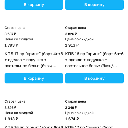
в ассортименте.
(№П207_4а8бб_09) цвета в
В корзину
В корзину
ассортименте.
Старая цена
Старая цена
3 587 ₽
3 826 ₽
Цена со скидкой
Цена со скидкой
1 793 ₽
1 913 ₽
КПБ 17 пр "принт" (борт 4п+8
КПБ 16 пр "принт" (борт 6п+6
+ одеяло + подушка +
+ одеяло + подушка +
постельное белье (бязь/
постельное белье (бязь/
сатин) 12кв
сатин) (№П207бб_06) цвета
(№П207_4а8бб_07) цвета в
в ассортименте.
В корзину
В корзину
ассортименте.
Старая цена
Старая цена
3 826 ₽
3 349 ₽
Цена со скидкой
Цена со скидкой
1 913 ₽
1 674 ₽
КПБ 16 пр "принт" (борт 6п+6
КПБ 17 пр "принт" (борт