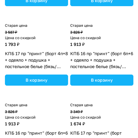
В корзину
В корзину
ассортименте.
ассортименте.
Старая цена
Старая цена
3 587 ₽
3 826 ₽
Цена со скидкой
Цена со скидкой
1 793 ₽
1 913 ₽
КПБ 17 пр "принт" (борт 4п+8
КПБ 16 пр "принт" (борт 6п+6
+ одеяло + подушка +
+ одеяло + подушка +
постельное белье (бязь/
постельное белье (бязь/
сатин) 12кв
сатин) (№П207бб_07) цвета в
(№П207_4а8бб_11) цвета в
ассортименте.
В корзину
В корзину
ассортименте.
Старая цена
Старая цена
3 826 ₽
3 349 ₽
Цена со скидкой
Цена со скидкой
1 913 ₽
1 674 ₽
КПБ 16 пр "принт" (борт 6п+6
КПБ 17 пр "принт" (борт