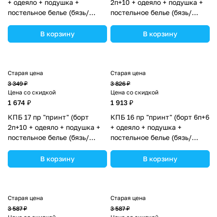
+ одеяло + подушка +
2п+10 + одеяло + подушка +
постельное белье (бязь/
постельное белье (бязь/
сатин) (№П207бб_04) цвета
сатин) 12кв
в ассортименте.
(№П207_2а10бб_10) цвета в
В корзину
В корзину
ассортименте.
Старая цена
Старая цена
3 349 ₽
3 826 ₽
Цена со скидкой
Цена со скидкой
1 674 ₽
1 913 ₽
КПБ 17 пр "принт" (борт
КПБ 16 пр "принт" (борт 6п+6
2п+10 + одеяло + подушка +
+ одеяло + подушка +
постельное белье (бязь/
постельное белье (бязь/
сатин) 12кв
сатин) (№П207бб_12) цвета в
(№П207_2а10бб_11) цвета в
ассортименте.
В корзину
В корзину
ассортименте.
Старая цена
Старая цена
3 587 ₽
3 587 ₽