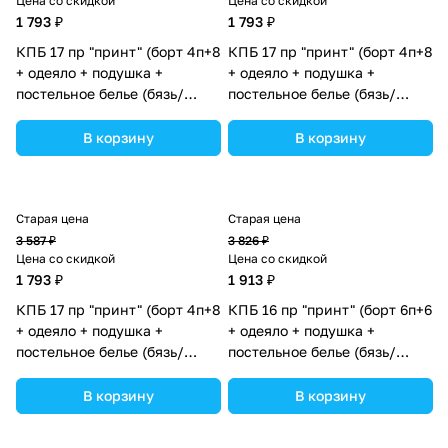
Цена со скидкой
Цена со скидкой
1 793 ₽
1 793 ₽
КПБ 17 пр "принт" (борт 4п+8
КПБ 17 пр "принт" (борт 4п+8
+ одеяло + подушка +
+ одеяло + подушка +
постельное белье (бязь/
постельное белье (бязь/
сатин) 12кв
сатин) 12кв
(№П207_4а8бб_14) цвета в
(№П207_4а8бб_03) цвета в
В корзину
В корзину
ассортименте.
ассортименте.
Старая цена
Старая цена
3 587 ₽
3 826 ₽
Цена со скидкой
Цена со скидкой
1 793 ₽
1 913 ₽
КПБ 17 пр "принт" (борт 4п+8
КПБ 16 пр "принт" (борт 6п+6
+ одеяло + подушка +
+ одеяло + подушка +
постельное белье (бязь/
постельное белье (бязь/
сатин) 12кв
сатин) (№П207бб) цвета в
(№П207_4а8бб_02) цвета в
ассортименте.
В корзину
В корзину
ассортименте.