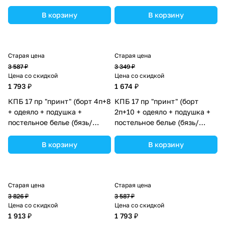
сатин) (№П207бб_05) цвета
сатин) (№П207бб_13) цвета в
в ассортименте.
ассортименте.
В корзину
В корзину
Старая цена
Старая цена
3 587 ₽
3 349 ₽
Цена со скидкой
Цена со скидкой
1 793 ₽
1 674 ₽
КПБ 17 пр "принт" (борт 4п+8
КПБ 17 пр "принт" (борт
+ одеяло + подушка +
2п+10 + одеяло + подушка +
постельное белье (бязь/
постельное белье (бязь/
сатин) 12кв
сатин) 12кв
(№П207_4а8бб_12) цвета в
(№П207_2а10бб_06) цвета в
В корзину
В корзину
ассортименте.
ассортименте.
Старая цена
Старая цена
3 826 ₽
3 587 ₽
Цена со скидкой
Цена со скидкой
1 913 ₽
1 793 ₽