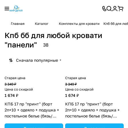
Главная
Каталог
Комплекты для кровати
Кпб бб для лю
Кпб бб для любой кровати
"панели"
38
Сначала популярные
Старая цена
Старая цена
3 349 ₽
3 349 ₽
Цена со скидкой
Цена со скидкой
1 674 ₽
1 674 ₽
КПБ 17 пр "принт" (борт
КПБ 17 пр "принт" (борт
2п+10 + одеяло + подушка +
2п+10 + одеяло + подушка +
постельное белье (бязь/
постельное белье (бязь/
сатин) 12кв
сатин) 12кв
(№П207_2а10бб_05) цвета в
(№П207_2а10бб_08) цвета в