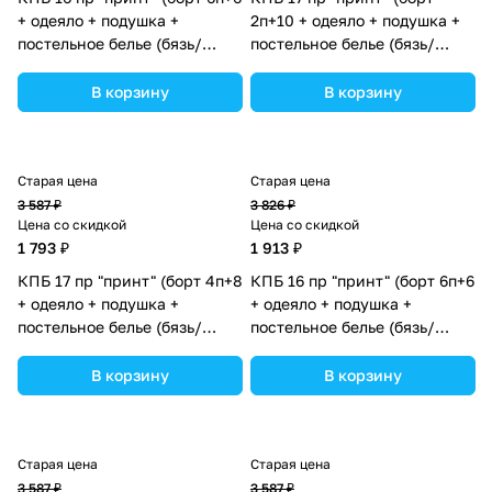
+ одеяло + подушка +
2п+10 + одеяло + подушка +
постельное белье (бязь/
постельное белье (бязь/
сатин) (№П207бб_02) цвета
сатин) 12кв
в ассортименте.
(№П207_2а10бб_04) цвета в
В корзину
В корзину
ассортименте.
Старая цена
Старая цена
3 587 ₽
3 826 ₽
Цена со скидкой
Цена со скидкой
1 793 ₽
1 913 ₽
КПБ 17 пр "принт" (борт 4п+8
КПБ 16 пр "принт" (борт 6п+6
+ одеяло + подушка +
+ одеяло + подушка +
постельное белье (бязь/
постельное белье (бязь/
сатин) 12кв
сатин) (№П207бб_06) цвета
(№П207_4а8бб_13) цвета в
в ассортименте.
В корзину
В корзину
ассортименте.
Старая цена
Старая цена
3 587 ₽
3 587 ₽