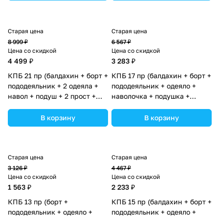
ассортименте.
ассортименте.
Старая цена
Старая цена
8 999 ₽
6 567 ₽
Цена со скидкой
Цена со скидкой
4 499 ₽
3 283 ₽
КПБ 21 пр (балдахин + борт +
КПБ 17 пр (балдахин + борт +
пододеяльник + 2 одеяла +
пододеяльник + одеяло +
навол + подуш + 2 прост +
наволочка + подушка +
гнездо (бязь) 12кв (№1151-
простынь (плюш/бязь)
О-1_02) цвета в
(№1180-0-1_06) цвета в
В корзину
В корзину
ассортименте.
ассортименте.
Старая цена
Старая цена
3 126 ₽
4 467 ₽
Цена со скидкой
Цена со скидкой
1 563 ₽
2 233 ₽
КПБ 13 пр (борт +
КПБ 15 пр (балдахин + борт +
пододеяльник + одеяло +
пододеяльник + одеяло +