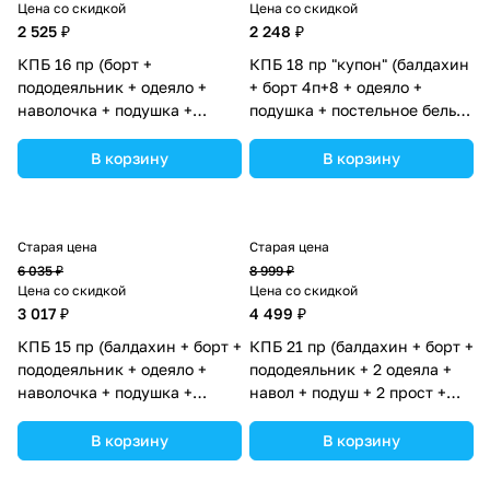
Цена со скидкой
Цена со скидкой
2 525 ₽
2 248 ₽
КПБ 16 пр (борт +
КПБ 18 пр "купон" (балдахин
пододеяльник + одеяло +
+ борт 4п+8 + одеяло +
наволочка + подушка +
подушка + постельное белье
простынь (плюш/бязь)
(бязь/перкаль) 12кв
(№1181-0-1бб_02) цвета в
(№К207_4а8_05) цвета в
В корзину
В корзину
ассортименте.
ассортименте.
Старая цена
Старая цена
6 035 ₽
8 999 ₽
Цена со скидкой
Цена со скидкой
3 017 ₽
4 499 ₽
КПБ 15 пр (балдахин + борт +
КПБ 21 пр (балдахин + борт +
пододеяльник + одеяло +
пододеяльник + 2 одеяла +
наволочка + подушка +
навол + подуш + 2 прост +
простынь (бязь) (№1190-0-
гнездо (бязь) 12кв (№1151-
1_08) цвета в ассортименте.
О-1_05) цвета в
В корзину
В корзину
ассортименте.