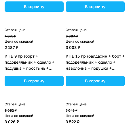
1_07) цвета в ассортименте.
1_07) цвета в ассортименте.
В корзину
В корзину
Старая цена
Старая цена
4 375 ₽
6 007 ₽
Цена со скидкой
Цена со скидкой
2 187 ₽
3 003 ₽
КПБ 9 пр (борт +
КПБ 15 пр (балдахин + борт +
пододеяльник + одеяло +
пододеяльник + одеяло +
подушка + простынь +
наволочка + подушка +
(плюш/бязь) коса (№1164-0-
простынь (бязь) (№1175-0-1)
1бб_04) цвета в
цвета в ассортименте.
В корзину
В корзину
ассортименте.
Старая цена
Старая цена
6 052 ₽
7 045 ₽
Цена со скидкой
Цена со скидкой
3 026 ₽
3 522 ₽