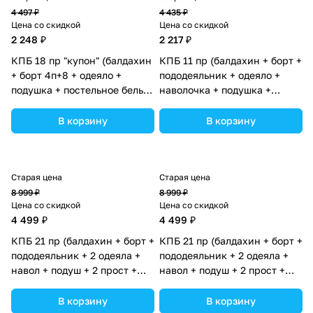
4 497 ₽
4 435 ₽
Цена со скидкой
Цена со скидкой
2 248 ₽
2 217 ₽
КПБ 18 пр "купон" (балдахин
КПБ 11 пр (балдахин + борт +
+ борт 4п+8 + одеяло +
пододеяльник + одеяло +
подушка + постельное белье
наволочка + подушка +
(бязь/перкаль) 12кв
простынь (бязь) коса
(№К207_4а8_02) цвета в
(№1154-0-1_02) цвета в
В корзину
В корзину
ассортименте.
ассортименте.
Старая цена
Старая цена
8 999 ₽
8 999 ₽
Цена со скидкой
Цена со скидкой
4 499 ₽
4 499 ₽
КПБ 21 пр (балдахин + борт +
КПБ 21 пр (балдахин + борт +
пододеяльник + 2 одеяла +
пододеяльник + 2 одеяла +
навол + подуш + 2 прост +
навол + подуш + 2 прост +
гнездо (бязь) 12кв (№1151-
гнездо (бязь) 12кв (№1151-
О-1_21) цвета в
О-1_04) цвета в
В корзину
В корзину