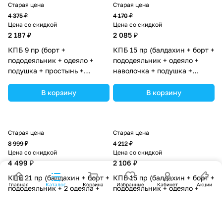
Старая цена
Старая цена
4 375 ₽
4 170 ₽
Цена со скидкой
Цена со скидкой
2 187 ₽
2 085 ₽
КПБ 9 пр (борт +
КПБ 15 пр (балдахин + борт +
пододеяльник + одеяло +
пододеяльник + одеяло +
подушка + простынь +
наволочка + подушка +
(плюш/бязь) коса (№1164-0-
простынь (бязь) коса (№1162-
1бб) цвета в ассортименте.
0-1К) цвета в ассортименте.
В корзину
В корзину
Старая цена
Старая цена
8 999 ₽
4 212 ₽
Цена со скидкой
Цена со скидкой
4 499 ₽
2 106 ₽
КПБ 21 пр (балдахин + борт +
КПБ 15 пр (балдахин + борт +
Главная
Каталог
Корзина
Избранные
Кабинет
Акции
пододеяльник + 2 одеяла +
пододеяльник + одеяло +
навол + подуш + 2 прост +
наволочка + подушка +
гнездо (бязь) 12кв (№1151-
простынь (бязь) коса (№1155-
О-1) цвета в ассортименте.
0-1_04) цвета в
В корзину
В корзину