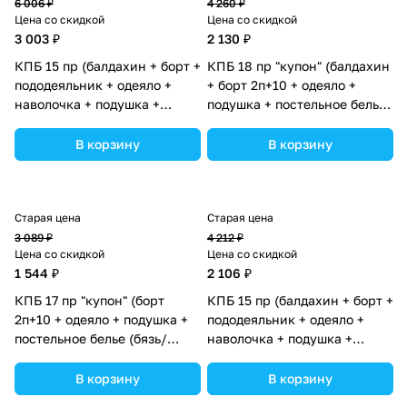
6 006 ₽
4 260 ₽
Цена со скидкой
Цена со скидкой
3 003 ₽
2 130 ₽
КПБ 15 пр (балдахин + борт +
КПБ 18 пр "купон" (балдахин
пододеяльник + одеяло +
+ борт 2п+10 + одеяло +
наволочка + подушка +
подушка + постельное белье
простынь (бязь) (№1176-0-
(бязь/перкаль) 12кв
1_05) цвета в ассортименте.
(№К207_2а10) цвета в
В корзину
В корзину
ассортименте.
Старая цена
Старая цена
3 089 ₽
4 212 ₽
Цена со скидкой
Цена со скидкой
1 544 ₽
2 106 ₽
КПБ 17 пр "купон" (борт
КПБ 15 пр (балдахин + борт +
2п+10 + одеяло + подушка +
пододеяльник + одеяло +
постельное белье (бязь/
наволочка + подушка +
перкаль) 12кв
простынь (бязь) коса (№1155-
(№К207_2а10бб) цвета в
0-1_07) цвета в
В корзину
В корзину
ассортименте.
ассортименте.