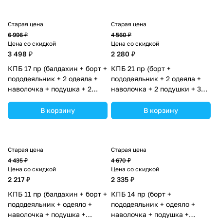
Старая цена
Старая цена
6 996 ₽
4 560 ₽
Цена со скидкой
Цена со скидкой
3 498 ₽
2 280 ₽
КПБ 17 пр (балдахин + борт +
КПБ 21 пр (борт +
пододеяльник + 2 одеяла +
пододеяльник + 2 одеяла +
наволочка + подушка + 2
наволочка + 2 подушки + 3
простынки (бязь) (№1188-
простыни (бязь) 12пк
О-1_02) цвета в
(№1150-О-1бб_02) цвета в
В корзину
В корзину
ассортименте.
ассортименте.
Старая цена
Старая цена
4 435 ₽
4 670 ₽
Цена со скидкой
Цена со скидкой
2 217 ₽
2 335 ₽
КПБ 11 пр (балдахин + борт +
КПБ 14 пр (борт +
пододеяльник + одеяло +
пододеяльник + одеяло +
наволочка + подушка +
наволочка + подушка +