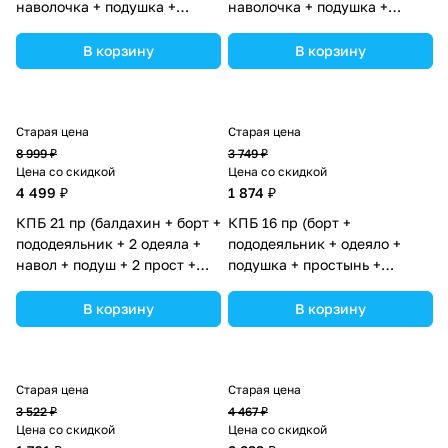
наволочка + подушка +
наволочка + подушка +
простынь (бязь) 6кв+2пр
простынь (бязь) коса (№1157-
(№1146-0-1бб) цвета в
0-1_10) цвета в
В корзину
В корзину
ассортименте.
ассортименте.
Старая цена
Старая цена
8 999 ₽
3 749 ₽
Цена со скидкой
Цена со скидкой
4 499 ₽
1 874 ₽
КПБ 21 пр (балдахин + борт +
КПБ 16 пр (борт +
пододеяльник + 2 одеяла +
пододеяльник + одеяло +
навол + подуш + 2 прост +
подушка + простынь +
гнездо (бязь) 12кв (№1151-
(плюш/бязь) 12кв (№1153-0-
О-1_15) цвета в
1бб) цвета в ассортименте.
В корзину
В корзину
ассортименте.
Старая цена
Старая цена
3 522 ₽
4 467 ₽
Цена со скидкой
Цена со скидкой