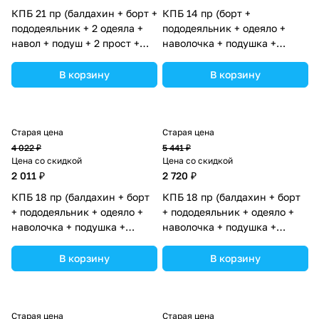
КПБ 21 пр (балдахин + борт +
КПБ 14 пр (борт +
пододеяльник + 2 одеяла +
пододеяльник + одеяло +
навол + подуш + 2 прост +
наволочка + подушка +
гнездо (бязь) 12кв (№1151-
простынь (бязь) (№1174-0-
О-1_29) цвета в
1бб_08) цвета в
В корзину
В корзину
ассортименте.
ассортименте.
Старая цена
Старая цена
4 022 ₽
5 441 ₽
Цена со скидкой
Цена со скидкой
2 011 ₽
2 720 ₽
КПБ 18 пр (балдахин + борт
КПБ 18 пр (балдахин + борт
+ пододеяльник + одеяло +
+ пододеяльник + одеяло +
наволочка + подушка +
наволочка + подушка +
простынь (бязь) 12кв
простынь (бязь) (№1132-0-
(№1144-0-1) цвета в
1_08) цвета в ассортименте.
В корзину
В корзину
ассортименте.
Старая цена
Старая цена