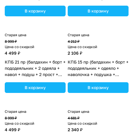
простынь (бязь) коса
простынь (бязь) (№1190-0-
(№1154-0-1) цвета в
1бб_02) цвета в
В корзину
В корзину
ассортименте.
ассортименте.
Старая цена
Старая цена
8 999 ₽
4 212 ₽
Цена со скидкой
Цена со скидкой
4 499 ₽
2 106 ₽
КПБ 21 пр (балдахин + борт +
КПБ 15 пр (балдахин + борт +
пододеяльник + 2 одеяла +
пододеяльник + одеяло +
навол + подуш + 2 прост +
наволочка + подушка +
гнездо (бязь) 12кв (№1151-
простынь (бязь) коса (№1155-
О-1_16) цвета в
0-1_05) цвета в
В корзину
В корзину
ассортименте.
ассортименте.
Старая цена
Старая цена
8 999 ₽
4 681 ₽
Цена со скидкой
Цена со скидкой
4 499 ₽
2 340 ₽