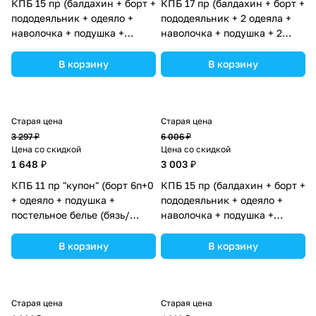
КПБ 15 пр (балдахин + борт +
КПБ 17 пр (балдахин + борт +
пододеяльник + одеяло +
пододеяльник + 2 одеяла +
наволочка + подушка +
наволочка + подушка + 2
простынь (бязь) (№1174-0-
простынки (бязь) (№1186-
1_05) цвета в ассортименте.
О-1_02) цвета в
В корзину
В корзину
ассортименте.
Старая цена
Старая цена
3 297 ₽
6 006 ₽
Цена со скидкой
Цена со скидкой
1 648 ₽
3 003 ₽
КПБ 11 пр "купон" (борт 6п+0
КПБ 15 пр (балдахин + борт +
+ одеяло + подушка +
пододеяльник + одеяло +
постельное белье (бязь/
наволочка + подушка +
перкаль) 6пр (№К209бб_02)
простынь (бязь) (№1176-0-
цвета в ассортименте.
1_04) цвета в ассортименте.
В корзину
В корзину
Старая цена
Старая цена