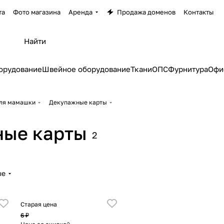
та
Фото магазина
Аренда
Продажа доменов
Контакты
орудование
Швейное оборудование
Ткани
ОПС
Фурнитура
Офи
ля мамашки
Декупажные карты
ые карты
2
ые
Старая цена
6 ₽