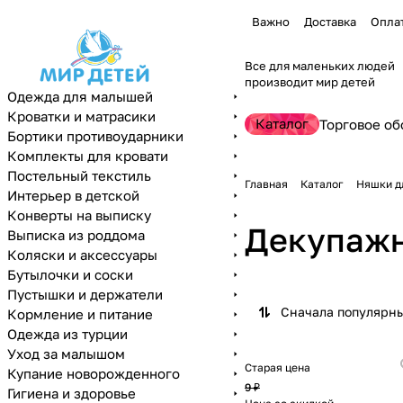
Важно
Доставка
Опла
Все для маленьких людей
производит мир детей
Одежда для малышей
Кроватки и матрасики
Каталог
Торговое об
Бортики противоударники
Комплекты для кровати
Постельный текстиль
Главная
Каталог
Няшки д
Интерьер в детской
Конверты на выписку
Декупажн
Выписка из роддома
Коляски и аксессуары
Бутылочки и соски
Пустышки и держатели
Сначала популярн
Кормление и питание
Одежда из турции
Уход за малышом
Старая цена
Купание новорожденного
9 ₽
Гигиена и здоровье