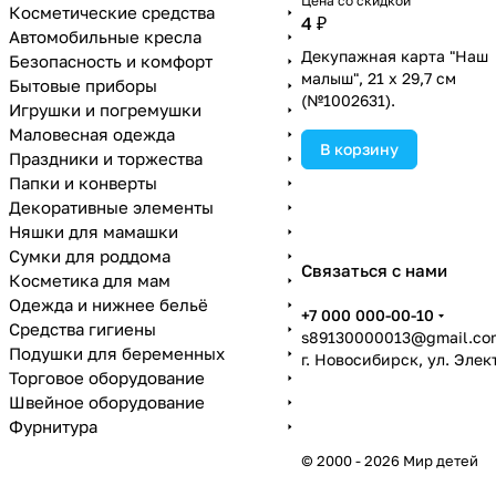
Цена со скидкой
Косметические средства
4 ₽
Автомобильные кресла
Декупажная карта "Наш
Безопасность и комфорт
малыш", 21 х 29,7 см
Бытовые приборы
(№1002631).
Игрушки и погремушки
Маловесная одежда
В корзину
Праздники и торжества
Папки и конверты
Декоративные элементы
Няшки для мамашки
Сумки для роддома
Связаться с нами
Косметика для мам
Одежда и нижнее бельё
+7 000 000-00-10
Средства гигиены
s89130000013@gmail.co
Подушки для беременных
г. Новосибирск, ул. Эле
Торговое оборудование
Швейное оборудование
Фурнитура
© 2000 - 2026 Мир детей