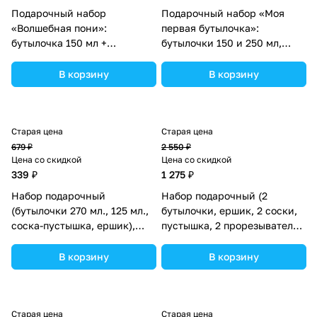
Подарочный набор
Подарочный набор «Моя
«Волшебная пони»:
первая бутылочка»:
бутылочка 150 мл +
бутылочки 150 и 250 мл,
нагрудник непромокаемый
прямые, от 0 мес., цвет
из махры (№3654369).
розовый (№3654395).
В корзину
В корзину
Старая цена
Старая цена
679 ₽
2 550 ₽
Цена со скидкой
Цена со скидкой
339 ₽
1 275 ₽
Набор подарочный
Набор подарочный (2
(бутылочки 270 мл., 125 мл.,
бутылочки, ершик, 2 соски,
соска-пустышка, ершик),
пустышка, 2 прорезывателя,
цвет розовый (№4477749).
аспиратор, щетка,поильник)
(№10061К).
В корзину
В корзину
Старая цена
Старая цена