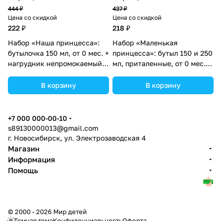
444 ₽
437 ₽
Цена со скидкой
Цена со скидкой
222 ₽
218 ₽
Набор «Наша принцесса»:
Набор «Маленькая
бутылочка 150 мл, от 0 мес. +
принцесса»: бутыл 150 и 250
нагрудник непромокаемый
мл, приталенные, от 0 мес.,
из махры (№3654370).
цвет розовый (№3654404).
В корзину
В корзину
+7 000 000-00-10
s89130000013@gmail.com
г. Новосибирск, ул. Электрозаводская 4
Магазин
Информация
Помощь
© 2000 - 2026 Мир детей
Темная тема
Конфиденциальность
Оферта