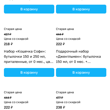
из махры (№3654364).
мес., цвет синий
(№3654410).
В корзину
В корзину
Старая цена
Старая цена
437 ₽
444 ₽
Цена со скидкой
Цена со скидкой
218 ₽
222 ₽
Набор «Кошечка Софи»:
Подарочный набор
бутылочки 150 и 250 мл,
«Джентльмен»: бутылочка
приталенные, от 0 мес., цвет
150 мл, от 0 мес. +
голубой (№3654400).
нагрудник непромокаемый
из махры (№3654353).
В корзину
В корзину
Старая цена
Старая цена
444 ₽
477 ₽
Цена со скидкой
Цена со скидкой
222 ₽
238 ₽