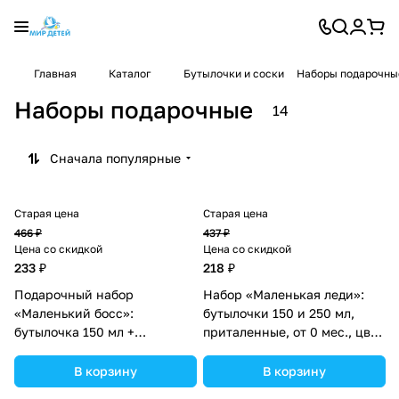
Главная
Каталог
Бутылочки и соски
Наборы подарочны
Наборы подарочные
14
Сначала популярные
Старая цена
Старая цена
466 ₽
437 ₽
Цена со скидкой
Цена со скидкой
233 ₽
218 ₽
Подарочный набор
Набор «Маленькая леди»:
«Маленький босс»:
бутылочки 150 и 250 мл,
бутылочка 150 мл +
приталенные, от 0 мес., цвет
нагрудник непромокаемый
розовый (№3654399).
из махры (№3654352).
В корзину
В корзину