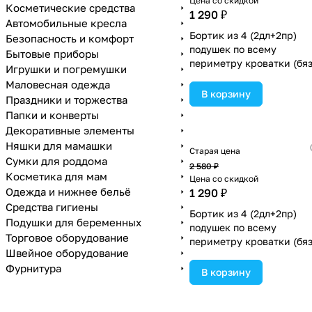
Цена со скидкой
Косметические средства
1 290 ₽
Автомобильные кресла
Бортик из 4 (2дл+2пр)
Безопасность и комфорт
подушек по всему
Бытовые приборы
периметру кроватки (бяз
Игрушки и погремушки
пенополиуретан) (№929_
Маловесная одежда
цвета в ассортименте.
В корзину
Праздники и торжества
Папки и конверты
Декоративные элементы
Няшки для мамашки
Старая цена
Сумки для роддома
2 580 ₽
Косметика для мам
Цена со скидкой
Одежда и нижнее бельё
1 290 ₽
Средства гигиены
Бортик из 4 (2дл+2пр)
Подушки для беременных
подушек по всему
Торговое оборудование
периметру кроватки (бяз
Швейное оборудование
пенополиуретан) (№929_
Фурнитура
цвета в ассортименте.
В корзину