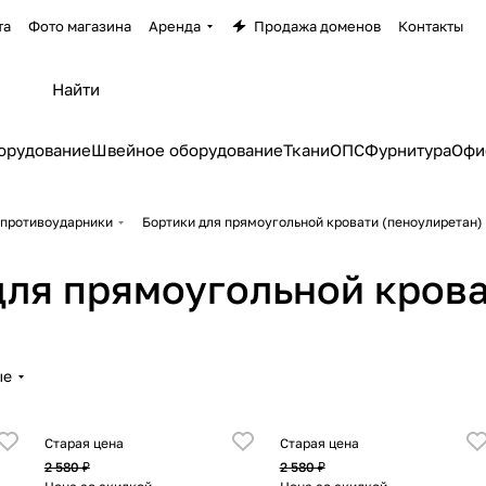
та
Фото магазина
Аренда
Продажа доменов
Контакты
орудование
Швейное оборудование
Ткани
ОПС
Фурнитура
Офи
 противоударники
Бортики для прямоугольной кровати (пеноулиретан)
для прямоугольной крова
ые
Старая цена
Старая цена
2 580 ₽
2 580 ₽