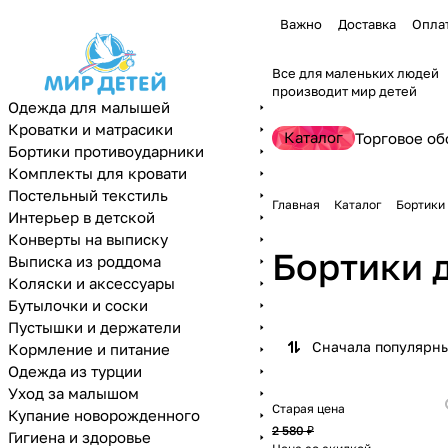
Важно
Доставка
Опла
Все для маленьких людей
производит мир детей
Одежда для малышей
Кроватки и матрасики
Каталог
Торговое об
Бортики противоударники
Комплекты для кровати
Постельный текстиль
Главная
Каталог
Бортики
Интерьер в детской
Конверты на выписку
Бортики 
Выписка из роддома
Коляски и аксессуары
Бутылочки и соски
Пустышки и держатели
Сначала популярн
Кормление и питание
Одежда из турции
Уход за малышом
Старая цена
Купание новорожденного
2 580 ₽
Гигиена и здоровье