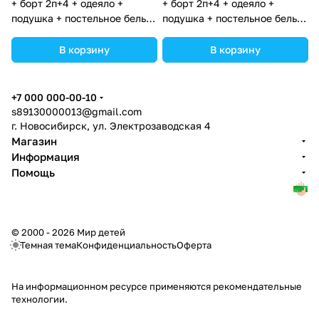
+ борт 2п+4 + одеяло +
+ борт 2п+4 + одеяло +
подушка + постельное белье
подушка + постельное белье
(бязь/перкаль) 6пр
(бязь/перкаль) 6пр
(№К209_2а4_03) цвета в
(№К209_2а4_02) цвета в
В корзину
В корзину
ассортименте.
ассортименте.
+7 000 000-00-10
s89130000013@gmail.com
г. Новосибирск, ул. Электрозаводская 4
Магазин
Информация
Помощь
© 2000 - 2026 Мир детей
Темная тема
Конфиденциальность
Оферта
На информационном ресурсе применяются
рекомендательные
технологии
.