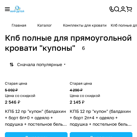
Главная
Каталог
Комплекты для кровати
Кпб полные дл
Кпб полные для прямоугольной
кровати "купоны"
6
Сначала популярные
Старая цена
Старая цена
5 092 ₽
4 290 ₽
Цена со скидкой
Цена со скидкой
2 546 ₽
2 145 ₽
КПБ 12 пр "купон" (балдахин
КПБ 12 пр "купон" (балдахин
+ борт 6п+0 + одеяло +
+ борт 2п+4 + одеяло +
подушка + постельное белье
подушка + постельное белье
(бязь/перкаль) 6пр
(бязь/перкаль) 6пр
(№К209_02) цвета в
(№К209_2а4) цвета в