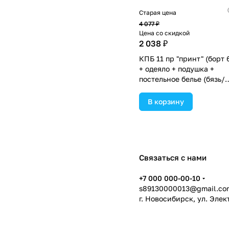
Старая цена
4 077 ₽
Цена со скидкой
2 038 ₽
КПБ 11 пр "принт" (борт 
+ одеяло + подушка +
постельное белье (бязь/
сатин) 6пр (№П209бб_06
цвета в ассортименте.
В корзину
Связаться с нами
+7 000 000-00-10
s89130000013@gmail.co
г. Новосибирск, ул. Эле