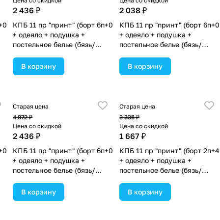
Цена со скидкой
Цена со скидкой
2 436 ₽
2 038 ₽
+0
КПБ 11 пр "принт" (борт 6п+0
КПБ 11 пр "принт" (борт 6п+0
+ одеяло + подушка +
+ одеяло + подушка +
постельное белье (бязь/
постельное белье (бязь/
та
сатин) 6пр (№П218бб_03)
сатин) 6пр (№П209бб_07)
цвета в ассортименте.
цвета в ассортименте.
В корзину
В корзину
Старая цена
Старая цена
4 872 ₽
3 335 ₽
Цена со скидкой
Цена со скидкой
2 436 ₽
1 667 ₽
+0
КПБ 11 пр "принт" (борт 6п+0
КПБ 11 пр "принт" (борт 2п+4
+ одеяло + подушка +
+ одеяло + подушка +
постельное белье (бязь/
постельное белье (бязь/
сатин) 6пр (№П218бб) цвета
сатин) 6пр
в ассортименте.
(№П209_2а4бб_02) цвета в
В корзину
В корзину
ассортименте.