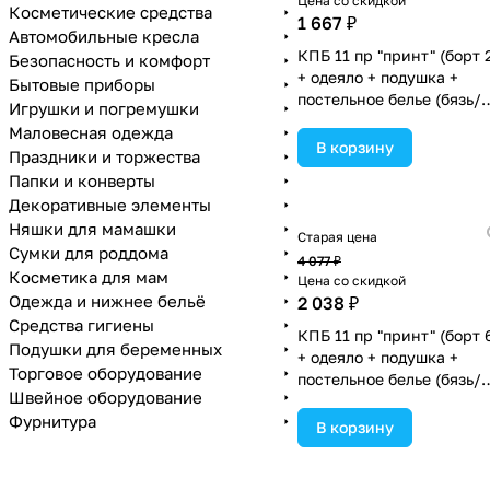
Цена со скидкой
Косметические средства
1 667 ₽
Автомобильные кресла
КПБ 11 пр "принт" (борт 
Безопасность и комфорт
+ одеяло + подушка +
Бытовые приборы
постельное белье (бязь/
Игрушки и погремушки
сатин) 6пр
Маловесная одежда
(№П209_2а4бб_03) цвета
В корзину
Праздники и торжества
ассортименте.
Папки и конверты
Декоративные элементы
Няшки для мамашки
Старая цена
Сумки для роддома
4 077 ₽
Косметика для мам
Цена со скидкой
Одежда и нижнее бельё
2 038 ₽
Средства гигиены
КПБ 11 пр "принт" (борт 
Подушки для беременных
+ одеяло + подушка +
Торговое оборудование
постельное белье (бязь/
Швейное оборудование
сатин) 6пр (№П209бб_02
Фурнитура
цвета в ассортименте.
В корзину