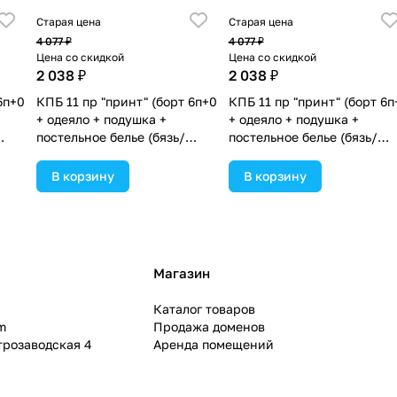
Старая цена
Старая цена
4 077 ₽
4 077 ₽
Цена со скидкой
Цена со скидкой
2 038 ₽
2 038 ₽
6п+0
КПБ 11 пр "принт" (борт 6п+0
КПБ 11 пр "принт" (борт 6п
+ одеяло + подушка +
+ одеяло + подушка +
постельное белье (бязь/
постельное белье (бязь/
)
сатин) 6пр (№П209бб_05)
сатин) 6пр (№П209бб_03)
цвета в ассортименте.
цвета в ассортименте.
В корзину
В корзину
Магазин
Каталог товаров
m
Продажа доменов
ктрозаводская 4
Аренда помещений