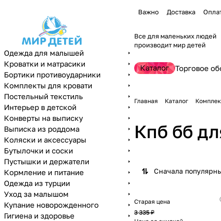
Важно
Доставка
Опла
Все для маленьких людей
производит мир детей
Одежда для малышей
Кроватки и матрасики
Каталог
Торговое об
Бортики противоударники
Комплекты для кровати
Постельный текстиль
Главная
Каталог
Комплек
Интерьер в детской
Конверты на выписку
Кпб бб д
Выписка из роддома
Коляски и аксессуары
Бутылочки и соски
Пустышки и держатели
Сначала популярн
Кормление и питание
Одежда из турции
Уход за малышом
Старая цена
Купание новорожденного
3 335 ₽
Гигиена и здоровье