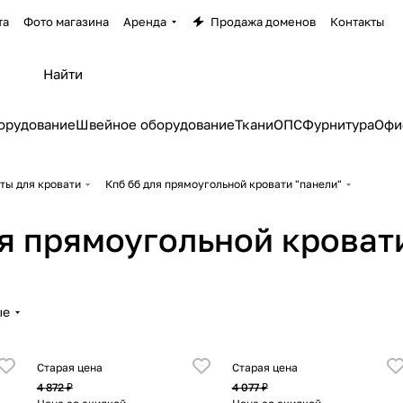
та
Фото магазина
Аренда
Продажа доменов
Контакты
орудование
Швейное оборудование
Ткани
ОПС
Фурнитура
Офи
ты для кровати
Кпб бб для прямоугольной кровати "панели"
ля прямоугольной кроват
ые
Старая цена
Старая цена
4 872 ₽
4 077 ₽