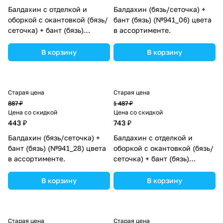
Балдахин с отделкой и
Балдахин (бязь/сеточка) +
оборкой с окантовкой (бязь/
бант (бязь) (№941_06) цвета
сеточка) + бант (бязь)
в ассортименте.
(№934_31) цвета в
ассортименте.
В корзину
В корзину
Старая цена
Старая цена
887 ₽
1 487 ₽
Цена со скидкой
Цена со скидкой
443 ₽
743 ₽
Балдахин (бязь/сеточка) +
Балдахин с отделкой и
бант (бязь) (№941_28) цвета
оборкой с окантовкой (бязь/
в ассортименте.
сеточка) + бант (бязь)
(№934_12) цвета в
ассортименте.
В корзину
В корзину
Старая цена
Старая цена