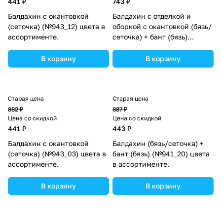
441 ₽
743 ₽
Балдахин с окантовкой
Балдахин с отделкой и
(сеточка) (№943_12) цвета в
оборкой с окантовкой (бязь/
ассортименте.
сеточка) + бант (бязь)
(№934_36) цвета в
ассортименте.
В корзину
В корзину
Старая цена
Старая цена
882 ₽
887 ₽
Цена со скидкой
Цена со скидкой
441 ₽
443 ₽
Балдахин с окантовкой
Балдахин (бязь/сеточка) +
(сеточка) (№943_03) цвета в
бант (бязь) (№941_20) цвета
ассортименте.
в ассортименте.
В корзину
В корзину