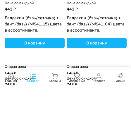
Цена со скидкой
Цена со скидкой
443 ₽
443 ₽
Балдахин (бязь/сеточка) +
Балдахин (бязь/сеточка) +
бант (бязь) (№941_15) цвета
бант (бязь) (№941_04) цвета
в ассортименте.
в ассортименте.
В корзину
В корзину
Старая цена
Старая цена
1 487 ₽
1 487 ₽
Цена со скидкой
Цена со скидкой
Главная
Каталог
Корзина
Избранные
Кабинет
Акции
743 ₽
743 ₽
Балдахин с отделкой и
Балдахин с отделкой и
оборкой с окантовкой (бязь/
оборкой с окантовкой (бязь/
сеточка) + бант (бязь)
сеточка) + бант (бязь)
(№934_35) цвета в
(№934_32) цвета в
ассортименте.
ассортименте.
В корзину
В корзину