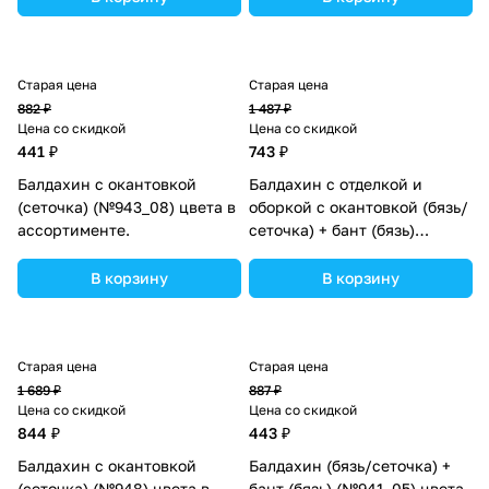
Старая цена
Старая цена
882 ₽
1 487 ₽
Цена со скидкой
Цена со скидкой
441 ₽
743 ₽
Балдахин с окантовкой
Балдахин с отделкой и
(сеточка) (№943_08) цвета в
оборкой с окантовкой (бязь/
ассортименте.
сеточка) + бант (бязь)
(№934_30) цвета в
ассортименте.
В корзину
В корзину
Старая цена
Старая цена
1 689 ₽
887 ₽
Цена со скидкой
Цена со скидкой
844 ₽
443 ₽
Балдахин с окантовкой
Балдахин (бязь/сеточка) +
(сеточка) (№948) цвета в
бант (бязь) (№941_05) цвета