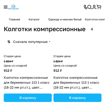
Главная
Каталог
Одежда и нижнее бельё
Колготки ком
Колготки компрессионные
4
Сначала популярные
Старая цена
Старая цена
1 824 ₽
1 824 ₽
Цена со скидкой
Цена со скидкой
912 ₽
912 ₽
Колготки компрессионные
Колготки компрессионные
для беременных 113 1 класс
для беременных 113 1 класс
(18-22 мм рт.ст.), цвет
(18-22 мм рт.ст.), цвет
коричневый, р-р 4
чёрный, р-р 4 (№1671024).
(№1671012).
В корзину
В корзину