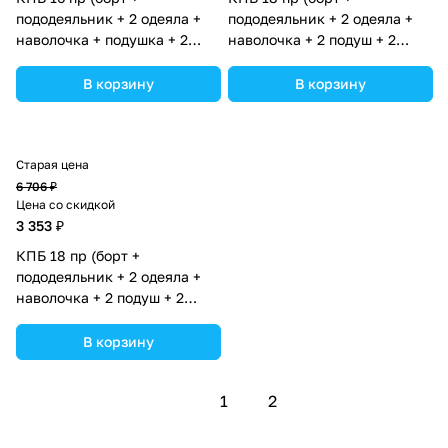
пододеяльник + 2 одеяла +
пододеяльник + 2 одеяла +
наволочка + подушка + 2
наволочка + 2 подуш + 2
простынки (бязь) (№1189-
прост + гнездо (бязь)
О-1бб) цвета в
(№1182-О-1бб_02) цвета в
В корзину
В корзину
ассортименте.
ассортименте.
Старая цена
6 706 ₽
Цена со скидкой
3 353 ₽
КПБ 18 пр (борт +
пододеяльник + 2 одеяла +
наволочка + 2 подуш + 2
прост + гнездо (бязь)
(№1184-О-1бб_02) цвета в
В корзину
ассортименте.
1
2