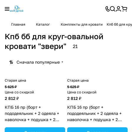
Главная
Каталог
Комплекты для кровати
Кпб бб для кр
Кпб бб для круг-овальной
кровати "звери"
21
Сначала популярные
Старая цена
Старая цена
5 625 ₽
5 625 ₽
Цена со скидкой
Цена со скидкой
2 812 ₽
2 812 ₽
КПБ 16 пр (борт +
КПБ 16 пр (борт +
пододеяльник + 2 одеяла +
пододеяльник + 2 одеяла +
наволочка + подушка + 2
наволочка + подушка + 2
простынки (бязь) (№1188-
простынки (бязь) (№1188-
О-1бб) цвета в
О-1бб_02) цвета в