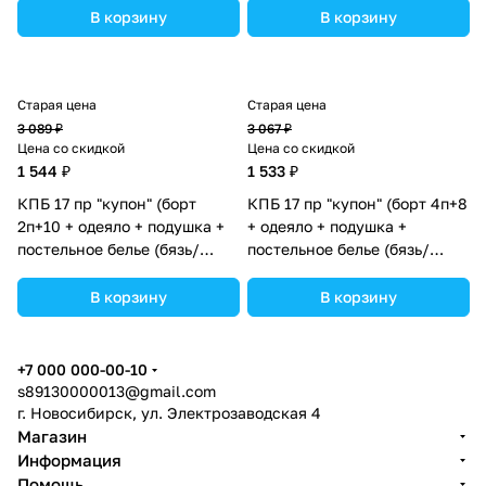
(№К207_2а10бб_06) цвета в
цвета в ассортименте.
В корзину
В корзину
ассортименте.
Старая цена
Старая цена
3 089 ₽
3 067 ₽
Цена со скидкой
Цена со скидкой
1 544 ₽
1 533 ₽
КПБ 17 пр "купон" (борт
КПБ 17 пр "купон" (борт 4п+8
2п+10 + одеяло + подушка +
+ одеяло + подушка +
постельное белье (бязь/
постельное белье (бязь/
перкаль) 12кв
перкаль) 12кв
(№К207_2а10бб_03) цвета в
(№К207_4а8бб_04) цвета в
В корзину
В корзину
ассортименте.
ассортименте.
+7 000 000-00-10
s89130000013@gmail.com
г. Новосибирск, ул. Электрозаводская 4
Магазин
Информация
Помощь