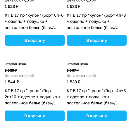
Цена со скидкой
Цена со скидкой
1 523 ₽
1 533 ₽
КПБ 17 пр "купон" (борт 6п+6
КПБ 17 пр "купон" (борт 4п+8
+ одеяло + подушка +
+ одеяло + подушка +
постельное белье (бязь/
постельное белье (бязь/
перкаль) 12кв (№К207бб)
перкаль) 12кв
цвета в ассортименте.
(№К207_4а8бб_02) цвета в
В корзину
В корзину
ассортименте.
Старая цена
Старая цена
3 089 ₽
3 067 ₽
Цена со скидкой
Цена со скидкой
1 544 ₽
1 533 ₽
КПБ 17 пр "купон" (борт
КПБ 17 пр "купон" (борт 4п+8
2п+10 + одеяло + подушка +
+ одеяло + подушка +
постельное белье (бязь/
постельное белье (бязь/
перкаль) 12кв
перкаль) 12кв
(№К207_2а10бб_02) цвета в
(№К207_4а8бб_06) цвета в
В корзину
В корзину
ассортименте.
ассортименте.