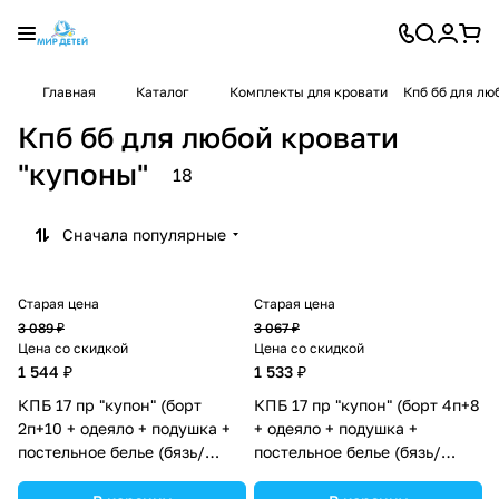
Главная
Каталог
Комплекты для кровати
Кпб бб для лю
Кпб бб для любой кровати
"купоны"
18
Сначала популярные
Старая цена
Старая цена
3 089 ₽
3 067 ₽
Цена со скидкой
Цена со скидкой
1 544 ₽
1 533 ₽
КПБ 17 пр "купон" (борт
КПБ 17 пр "купон" (борт 4п+8
2п+10 + одеяло + подушка +
+ одеяло + подушка +
постельное белье (бязь/
постельное белье (бязь/
перкаль) 12кв
перкаль) 12кв
(№К207_2а10бб) цвета в
(№К207_4а8бб) цвета в