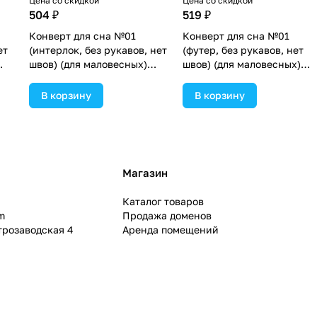
Цена со скидкой
Цена со скидкой
504 ₽
519 ₽
Конверт для сна №01
Конверт для сна №01
ет
(интерлок, без рукавов, нет
(футер, без рукавов, нет
швов) (для маловесных)
швов) (для маловесных)
(№3002-50МД) цвета в
(№3004-50МД) цвета в
ассортименте.
ассортименте.
В корзину
В корзину
Магазин
Каталог товаров
m
Продажа доменов
ктрозаводская 4
Аренда помещений