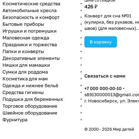
Цена со скидкой
Косметические средства
426 ₽
Автомобильные кресла
Конверт для сна №01
Безопасность и комфорт
(кулирка, без рукавов, н
Бытовые приборы
швов) (для маловесных)
Игрушки и погремушки
(№3003-50МД) цвета в
Маловесная одежда
ассортименте.
В корзину
Праздники и торжества
Папки и конверты
Декоративные элементы
Няшки для мамашки
Сумки для роддома
Связаться с нами
Косметика для мам
Одежда и нижнее бельё
+7 000 000-00-10
Средства гигиены
s89130000013@gmail.co
Подушки для беременных
г. Новосибирск, ул. Эле
Торговое оборудование
Швейное оборудование
Фурнитура
© 2000 - 2026 Мир детей