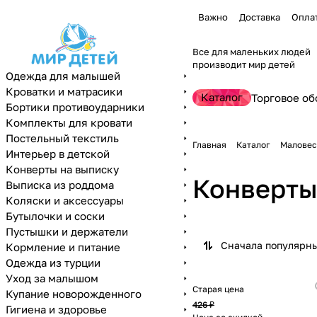
Важно
Доставка
Опла
Все для маленьких людей
производит мир детей
Одежда для малышей
Кроватки и матрасики
Каталог
Торговое об
Бортики противоударники
Комплекты для кровати
Постельный текстиль
Главная
Каталог
Маловес
Интерьер в детской
Конверты на выписку
Конверты
Выписка из роддома
Коляски и аксессуары
Бутылочки и соски
Пустышки и держатели
Сначала популярн
Кормление и питание
Одежда из турции
Уход за малышом
Старая цена
Купание новорожденного
426 ₽
Гигиена и здоровье