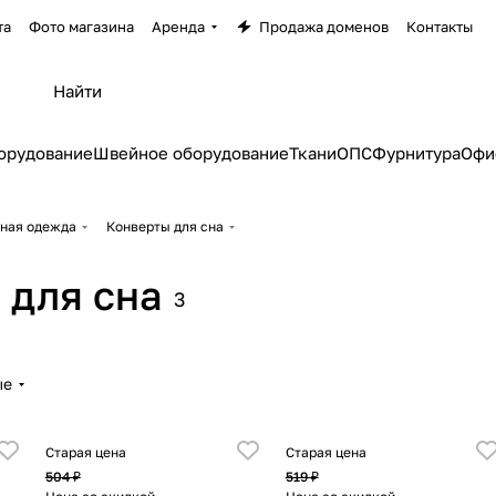
та
Фото магазина
Аренда
Продажа доменов
Контакты
орудование
Швейное оборудование
Ткани
ОПС
Фурнитура
Офи
ная одежда
Конверты для сна
 для сна
3
ые
Старая цена
Старая цена
504 ₽
519 ₽