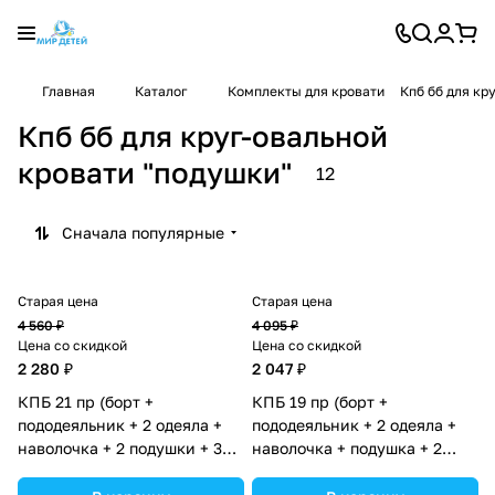
Главная
Каталог
Комплекты для кровати
Кпб бб для кр
Кпб бб для круг-овальной
кровати "подушки"
12
Сначала популярные
Старая цена
Старая цена
4 560 ₽
4 095 ₽
Цена со скидкой
Цена со скидкой
2 280 ₽
2 047 ₽
КПБ 21 пр (борт +
КПБ 19 пр (борт +
пододеяльник + 2 одеяла +
пододеяльник + 2 одеяла +
наволочка + 2 подушки + 3
наволочка + подушка + 2
простыни (бязь) 12пк
простыни (бязь) 12кв
(№1150-О-1бб_02) цвета в
(№1149-О-1бб) цвета в