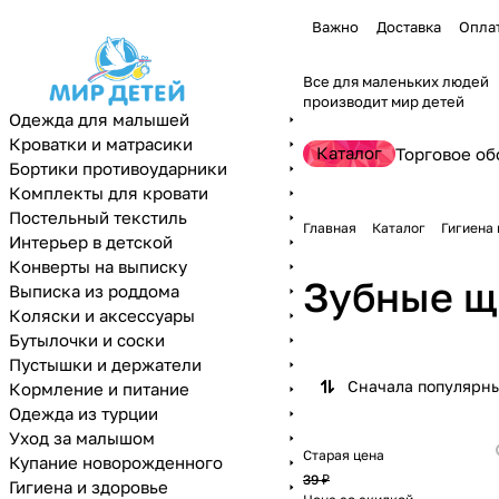
Важно
Доставка
Опла
Все для маленьких людей
производит мир детей
Одежда для малышей
Кроватки и матрасики
Каталог
Торговое об
Бортики противоударники
Комплекты для кровати
Постельный текстиль
Главная
Каталог
Гигиена 
Интерьер в детской
Конверты на выписку
Зубные щ
Выписка из роддома
Коляски и аксессуары
Бутылочки и соски
Пустышки и держатели
Сначала популярн
Кормление и питание
Одежда из турции
Уход за малышом
Старая цена
Купание новорожденного
39 ₽
Гигиена и здоровье