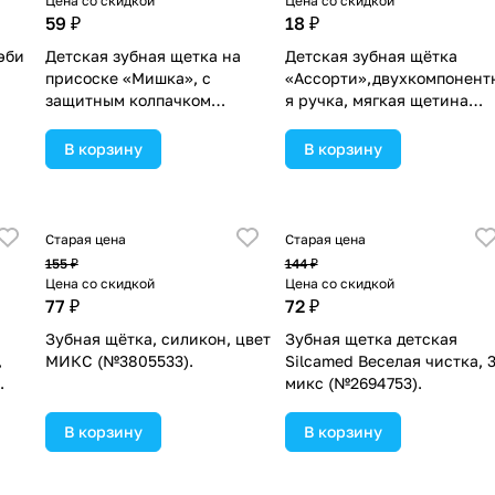
Цена со скидкой
Цена со скидкой
59 ₽
18 ₽
эби
Детская зубная щетка на
Детская зубная щётка
присоске «Мишка», с
«Ассорти»,двухкомпонент
защитным колпачком
я ручка, мягкая щетина
(нейлон), цвет МИКС
(№5498038).
(№4478235).
В корзину
В корзину
Старая цена
Старая цена
155 ₽
144 ₽
Цена со скидкой
Цена со скидкой
77 ₽
72 ₽
Зубная щётка, силикон, цвет
Зубная щетка детская
,
МИКС (№3805533).
Silcamed Веселая чистка, 3
.
микс (№2694753).
В корзину
В корзину