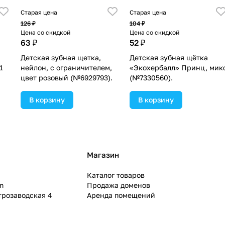
Старая цена
Старая цена
126 ₽
104 ₽
Цена со скидкой
Цена со скидкой
63 ₽
52 ₽
Детская зубная щетка,
Детская зубная щётка
1
нейлон, с ограничителем,
«Экохербалл» Принц, мик
цвет розовый (№6929793).
(№7330560).
В корзину
В корзину
Магазин
Каталог товаров
m
Продажа доменов
ктрозаводская 4
Аренда помещений