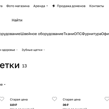
та
Фото магазина
Аренда
Продажа доменов
Контакты
орудование
Швейное оборудование
Ткани
ОПС
Фурнитура
Офи
и здоровье
Зубные щетки
етки
13
ые
Старая цена
Старая цена
119 ₽
36 ₽