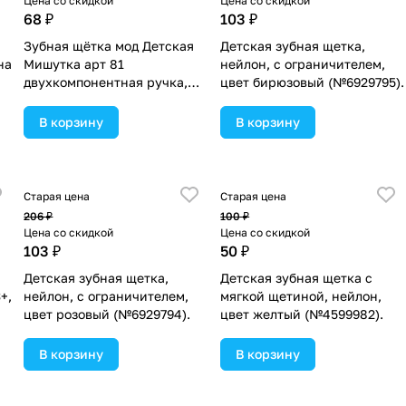
Цена со скидкой
Цена со скидкой
68 ₽
103 ₽
Зубная щётка мод Детская
Детская зубная щетка,
на
Мишутка арт 81
нейлон, с ограничителем,
двухкомпонентная ручка,
цвет бирюзовый (№6929795).
щетина мягкая, с присоской
(№4883086).
В корзину
В корзину
Старая цена
Старая цена
206 ₽
100 ₽
Цена со скидкой
Цена со скидкой
103 ₽
50 ₽
Детская зубная щетка,
Детская зубная щетка с
+,
нейлон, с ограничителем,
мягкой щетиной, нейлон,
цвет розовый (№6929794).
цвет желтый (№4599982).
В корзину
В корзину