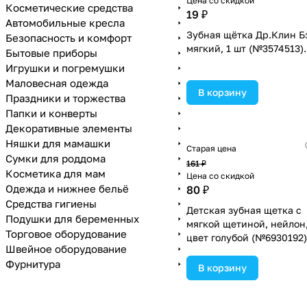
Цена со скидкой
Косметические средства
19 ₽
Автомобильные кресла
Зубная щётка Др.Клин Б
Безопасность и комфорт
мягкий, 1 шт (№3574513).
Бытовые приборы
Игрушки и погремушки
Маловесная одежда
В корзину
Праздники и торжества
Папки и конверты
Декоративные элементы
Няшки для мамашки
Старая цена
Сумки для роддома
161 ₽
Косметика для мам
Цена со скидкой
Одежда и нижнее бельё
80 ₽
Средства гигиены
Детская зубная щетка с
Подушки для беременных
мягкой щетиной, нейлон
Торговое оборудование
цвет голубой (№6930192)
Швейное оборудование
Фурнитура
В корзину