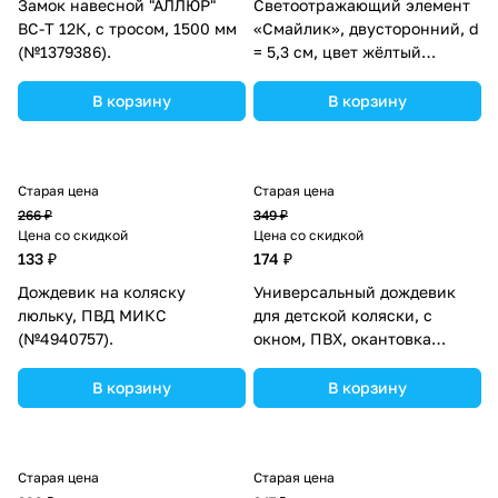
Замок навесной "АЛЛЮР"
Светоотражающий элемент
ВС-Т 12К, с тросом, 1500 мм
«Смайлик», двусторонний, d
(№1379386).
= 5,3 см, цвет жёлтый
(№3566298).
В корзину
В корзину
Старая цена
Старая цена
266 ₽
349 ₽
Цена со скидкой
Цена со скидкой
133 ₽
174 ₽
Дождевик на коляску
Универсальный дождевик
люльку, ПВД МИКС
для детской коляски, с
(№4940757).
окном, ПВХ, окантовка
МИКС (№4940758).
В корзину
В корзину
Старая цена
Старая цена