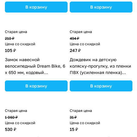
В корзину
В корзину
Старая цена
Старая цена
210 ₽
494 ₽
Цена со скидкой
Цена со скидкой
105 ₽
247 ₽
Замок навесной
Дождевик на детскую
велосипедный Dream Bike, 6
коляску-прогулку, из пленки
х 650 мм, кодовый
ПВХ (усиленная пленка)
(№5863234).
(№4795183).
В корзину
В корзину
Старая цена
Старая цена
1 060 ₽
31 ₽
Цена со скидкой
Цена со скидкой
530 ₽
15 ₽