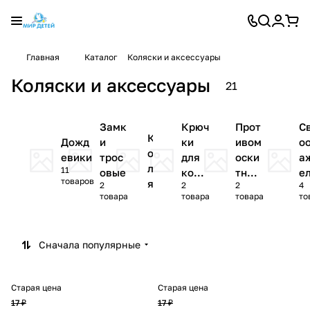
Главная
Каталог
Коляски и аксессуары
Коляски и аксессуары
21
Замк
Крюч
Прот
С
К
Дожд
и
ки
ивом
о
о
евики
трос
для
оски
а
л
11
овые
коля
тные
е
товаров
я
2
2
2
4
ски
сетк
товара
товара
товара
то
с
и
к
и
Сначала популярные
Старая цена
Старая цена
17 ₽
17 ₽