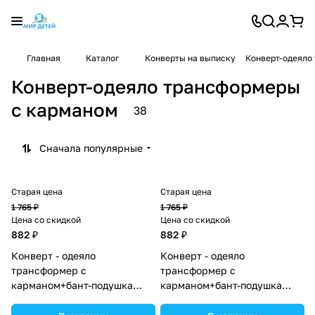
Главная
Каталог
Конверты на выписку
Конверт-одеяло
Конверт-одеяло трансформеры
с карманом
38
Сначала популярные
Старая цена
Старая цена
1 765 ₽
1 765 ₽
Цена со скидкой
Цена со скидкой
882 ₽
882 ₽
Конверт - одеяло
Конверт - одеяло
трансформер с
трансформер с
карманом+бант-подушка
карманом+бант-подушка
ассорти (плюш/интерлок)
ассорти (плюш/интерлок)
(№7496-0-1_08) цвета в
(№7496-0-1_07) цвета в