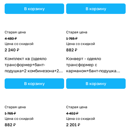
шапочки+шарф) (№7260-0-
шапочки+шарф) (№7260-0-
2_12) цвета в ассортименте.
2_03) цвета в ассортименте.
В корзину
В корзину
Старая цена
Старая цена
4 480 ₽
1 765 ₽
Цена со скидкой
Цена со скидкой
2 240 ₽
882 ₽
Комплект кв (одеяло
Конверт - одеяло
трансформер+бант-
трансформер с
подушка+2 комбинезона+2
карманом+бант-подушка
шапочки+шарф) (№7260-0-
ассорти (плюш/интерлок)
2_04) цвета в ассортименте.
(№7496-0-1) цвета в
В корзину
В корзину
ассортименте.
Старая цена
Старая цена
1 765 ₽
4 402 ₽
Цена со скидкой
Цена со скидкой
882 ₽
2 201 ₽