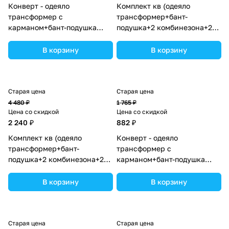
Конверт - одеяло
Комплект кв (одеяло
трансформер с
трансформер+бант-
карманом+бант-подушка
подушка+2 комбинезона+2
ассорти (плюш/интерлок)
шапочки+шарф) (№7260-0-1)
(№7496-0-1_06) цвета в
цвета в ассортименте.
В корзину
В корзину
ассортименте.
Старая цена
Старая цена
4 480 ₽
1 765 ₽
Цена со скидкой
Цена со скидкой
2 240 ₽
882 ₽
Комплект кв (одеяло
Конверт - одеяло
трансформер+бант-
трансформер с
подушка+2 комбинезона+2
карманом+бант-подушка
шапочки+шарф) (№7260-0-
ассорти (плюш/интерлок)
2_15) цвета в ассортименте.
(№7496-0-1_02) цвета в
В корзину
В корзину
ассортименте.
Старая цена
Старая цена