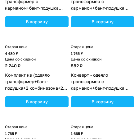
трансформер с
трансформер с
карманом+бант-подушка
карманом+бант-подушка
ассорти (плюш/футер)
ассорти (плюш/футер)
(№7498-0-1_08) цвета в
(№7498-0-1_03) цвета в
В корзину
В корзину
ассортименте.
ассортименте.
Старая цена
Старая цена
4 480 ₽
1 765 ₽
Цена со скидкой
Цена со скидкой
2 240 ₽
882 ₽
Комплект кв (одеяло
Конверт - одеяло
трансформер+бант-
трансформер с
подушка+2 комбинезона+2
карманом+бант-подушка
шапочки+шарф) (№7260-0-
ассорти (плюш/интерлок)
2_09) цвета в ассортименте.
(№7496-0-1_15) цвета в
В корзину
В корзину
ассортименте.
Старая цена
Старая цена
1 765 ₽
1 665 ₽