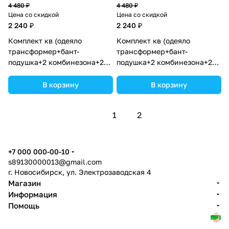
4 480 ₽
4 480 ₽
Цена со скидкой
Цена со скидкой
2 240 ₽
2 240 ₽
Комплект кв (одеяло
Комплект кв (одеяло
трансформер+бант-
трансформер+бант-
подушка+2 комбинезона+2
подушка+2 комбинезона+2
шапочки+шарф) (№7260-0-2)
шапочки+шарф) (№7260-0-
цвета в ассортименте.
2_13) цвета в ассортименте.
В корзину
В корзину
1
2
+7 000 000-00-10
s89130000013@gmail.com
г. Новосибирск, ул. Электрозаводская 4
Магазин
Информация
Помощь