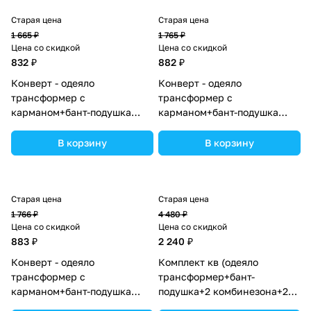
Старая цена
Старая цена
1 665 ₽
1 765 ₽
Цена со скидкой
Цена со скидкой
832 ₽
882 ₽
Конверт - одеяло
Конверт - одеяло
трансформер с
трансформер с
карманом+бант-подушка
карманом+бант-подушка
ассорти (плюш/кулир)
ассорти (плюш/интерлок)
(№7499-0-1) цвета в
(№7496-0-1_09) цвета в
В корзину
В корзину
ассортименте.
ассортименте.
Старая цена
Старая цена
1 766 ₽
4 480 ₽
Цена со скидкой
Цена со скидкой
883 ₽
2 240 ₽
Конверт - одеяло
Комплект кв (одеяло
трансформер с
трансформер+бант-
карманом+бант-подушка
подушка+2 комбинезона+2
ассорти (плюш/футер)
шапочки+шарф) (№7260-0-