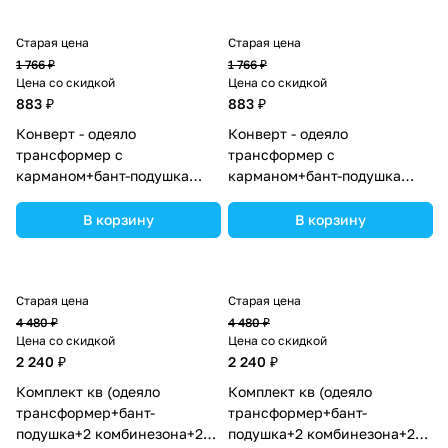
Старая цена
Старая цена
1 766 ₽
1 766 ₽
Цена со скидкой
Цена со скидкой
883 ₽
883 ₽
Конверт - одеяло
Конверт - одеяло
трансформер с
трансформер с
карманом+бант-подушка
карманом+бант-подушка
ассорти (плюш/футер)
ассорти (плюш/футер)
(№7498-0-1_05) цвета в
(№7498-0-1) цвета в
В корзину
В корзину
ассортименте.
ассортименте.
Старая цена
Старая цена
4 480 ₽
4 480 ₽
Цена со скидкой
Цена со скидкой
2 240 ₽
2 240 ₽
Комплект кв (одеяло
Комплект кв (одеяло
трансформер+бант-
трансформер+бант-
подушка+2 комбинезона+2
подушка+2 комбинезона+2