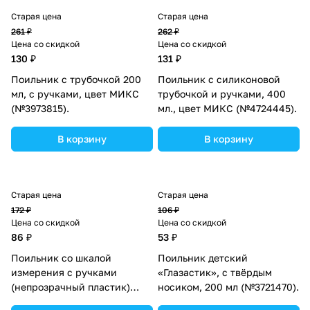
Старая цена
Старая цена
261 ₽
262 ₽
Цена со скидкой
Цена со скидкой
130 ₽
131 ₽
Поильник с трубочкой 200
Поильник с силиконовой
мл, с ручками, цвет МИКС
трубочкой и ручками, 400
(№3973815).
мл., цвет МИКС (№4724445).
В корзину
В корзину
Старая цена
Старая цена
172 ₽
106 ₽
Цена со скидкой
Цена со скидкой
86 ₽
53 ₽
Поильник со шкалой
Поильник детский
измерения с ручками
«Глазастик», с твёрдым
(непрозрачный пластик)
носиком, 200 мл (№3721470).
(№1957С).