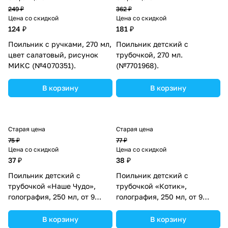
249 ₽
362 ₽
Цена со скидкой
Цена со скидкой
124 ₽
181 ₽
Поильник с ручками, 270 мл,
Поильник детский с
цвет салатовый, рисунок
трубочкой, 270 мл.
МИКС (№4070351).
(№7701968).
В корзину
В корзину
Старая цена
Старая цена
75 ₽
77 ₽
Цена со скидкой
Цена со скидкой
37 ₽
38 ₽
Поильник детский с
Поильник детский с
трубочкой «Наше Чудо»,
трубочкой «Котик»,
голография, 250 мл, от 9
голография, 250 мл, от 9
мес., с наклейками
мес., с наклейками
(№1854302).
(№1028518).
В корзину
В корзину