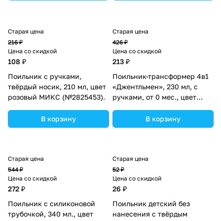
Старая цена
Старая цена
216 ₽
426 ₽
Цена со скидкой
Цена со скидкой
108 ₽
213 ₽
Поильник с ручками,
Поильник-трансформер 4в1
твёрдый носик, 210 мл, цвет
«Джентльмен», 230 мл, с
розовый МИКС (№2825453).
ручками, от 0 мес., цвет
голубой (№1006831).
В корзину
В корзину
Старая цена
Старая цена
544 ₽
52 ₽
Цена со скидкой
Цена со скидкой
272 ₽
26 ₽
Поильник с силиконовой
Поильник детский без
трубочкой, 340 мл., цвет
нанесения с твёрдым