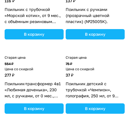
116 ₽
137 ₽
Поильник с трубочкой
Поильник с ручками
«Морской котик», от 9 мес.,
(прозрачный цветной
с объёмным резиновым
пластик) (№25005К).
элементом, 400 мл
(№1010217).
В корзину
В корзину
Старая цена
Старая цена
554 ₽
75 ₽
Цена со скидкой
Цена со скидкой
277 ₽
37 ₽
Поильник-трансформер 4в1
Поильник детский с
«Любимая доченька», 230
трубочкой «Чемпион»,
мл, с ручками, от 0 мес.,
голография, 250 мл, от 9
цвет розовый (№1006829).
мес., с наклейками
(№1854298).
В корзину
В корзину