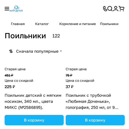
Главная
Каталог
Кормление и питание
Поильники
Поильники
122
Сначала популярные
Старая цена
Старая цена
451 ₽
75 ₽
Цена со скидкой
Цена со скидкой
225 ₽
37 ₽
Поильник детский с мягким
Поильник с трубочкой
носиком, 340 мл., цвета
«Любимая Доченька»,
МИКС (№2586895).
голография, 250 мл, от 9
мес., с наклейками
(№1854299).
В корзину
В корзину