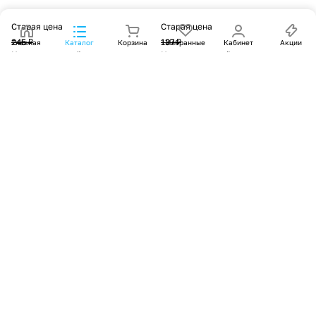
Старая цена
Старая цена
245 ₽
137 ₽
Главная
Каталог
Корзина
Избранные
Кабинет
Акции
Цена со скидкой
Цена со скидкой
122 ₽
68 ₽
Поильник с трубочкой
Поильник детский с
«Забавные друзья», от 9
твёрдым носиком Kids
мес., с резиновым
подарок, с ручками, 150 мл.
элементом, 400 мл
(№5399886).
(№1042575).
В корзину
В корзину
Старая цена
Старая цена
117 ₽
106 ₽
Цена со скидкой
Цена со скидкой
58 ₽
53 ₽
Поильник детский с
Поильник детский «Мамина
твёрдым носиком
радость», с твёрдым
«Фламинго», с ручками, 150
носиком, 200 мл (№3721446).