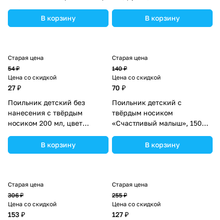
(№2315140).
В корзину
В корзину
Старая цена
Старая цена
54 ₽
140 ₽
Цена со скидкой
Цена со скидкой
27 ₽
70 ₽
Поильник детский без
Поильник детский с
нанесения с твёрдым
твёрдым носиком
носиком 200 мл, цвет
«Счастливый малыш», 150
оранжевый (№3721474).
мл,, цвет голубой
(№2586513).
В корзину
В корзину
Старая цена
Старая цена
306 ₽
255 ₽
Цена со скидкой
Цена со скидкой
153 ₽
127 ₽