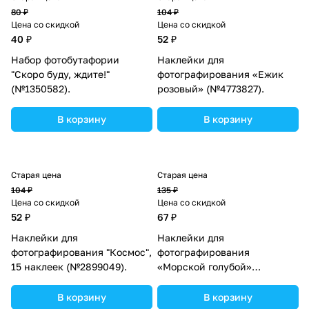
80 ₽
104 ₽
Цена со скидкой
Цена со скидкой
40 ₽
52 ₽
Набор фотобутафории
Наклейки для
"Скоро буду, ждите!"
фотографирования «Ежик
(№1350582).
розовый» (№4773827).
В корзину
В корзину
Старая цена
Старая цена
104 ₽
135 ₽
Цена со скидкой
Цена со скидкой
52 ₽
67 ₽
Наклейки для
Наклейки для
фотографирования "Космос",
фотографирования
15 наклеек (№2899049).
«Морской голубой»
(№4773833).
В корзину
В корзину