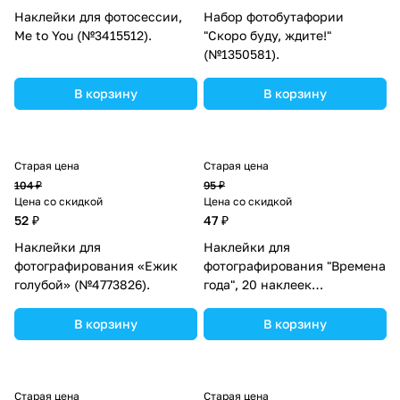
Наклейки для фотосессии,
Набор фотобутафории
Me to You (№3415512).
"Скоро буду, ждите!"
(№1350581).
В корзину
В корзину
Старая цена
Старая цена
104 ₽
95 ₽
Цена со скидкой
Цена со скидкой
52 ₽
47 ₽
Наклейки для
Наклейки для
фотографирования «Ежик
фотографирования "Времена
голубой» (№4773826).
года", 20 наклеек
(№2899061).
В корзину
В корзину
Старая цена
Старая цена