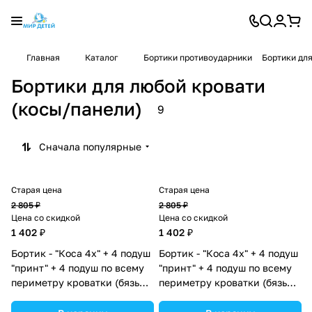
Главная
Каталог
Бортики противоударники
Бортики для
Бортики для любой кровати
(косы/панели)
9
Сначала популярные
Старая цена
Старая цена
2 805 ₽
2 805 ₽
Цена со скидкой
Цена со скидкой
1 402 ₽
1 402 ₽
Бортик - "Коса 4х" + 4 подуш
Бортик - "Коса 4х" + 4 подуш
"принт" + 4 подуш по всему
"принт" + 4 подуш по всему
периметру кроватки (бязь
периметру кроватки (бязь
+синтепух/синтепон)
+синтепух/синтепон)
(№П998_05) цвета в
(№П998_03) цвета в