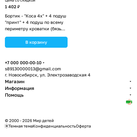
Цена со скидкой
1 402 ₽
Бортик - "Коса 4х" + 4 подуш
"принт" + 4 подуш по всему
периметру кроватки (бязь
+синтепух/синтепон)
(№П998) цвета в
В корзину
ассортименте.
+7 000 000-00-10
s89130000013@gmail.com
г. Новосибирск, ул. Электрозаводская 4
Магазин
Информация
Помощь
© 2000 - 2026 Мир детей
Темная тема
Конфиденциальность
Оферта