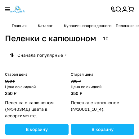
Главная
Каталог
Купание новорожденного
Пеленки с 
Пеленки с капюшоном
10
Сначала популярные
Старая цена
Старая цена
500 ₽
700 ₽
Цена со скидкой
Цена со скидкой
250 ₽
350 ₽
Пеленка с капюшоном
Пеленка с капюшоном
(№5403МД) цвета в
(№10001_10_4).
ассортименте.
В корзину
В корзину